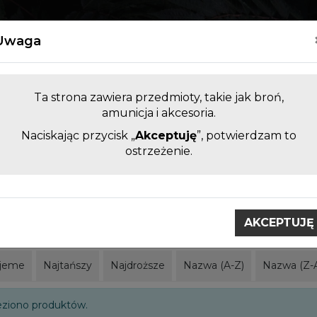
Kontakt
Uwaga
Ta strona zawiera przedmioty, takie jak broń,
amunicja i akcesoria.
Naciskając przycisk „
Akceptuję
”, potwierdzam to
LUFY DO BRONI KRÓTKIEJ I
AKCESORI
ostrzeżenie.
DŁUGIEJ BEZ KOMORY
ZAMIENNE
obci
CAA Gear Up
AKCEPTUJĘ
ar Up
jeme
Najtańszy
Najdroższe
Nazwa (A-Z)
Nazwa (Z-
eziono produktów.