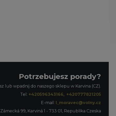
Potrzebujesz porady?
z lub wpadnij do naszego sklepu w Karvina (CZ).
Tel:
+420596343166
,
+420777821205
E-mail:
l_moravec@volny.cz
 Zámecká 99, Karviná 1 - 733 01, Republika Czeska