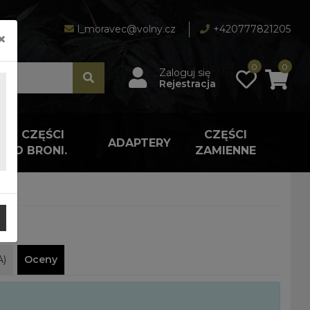
l_moravec@volny.cz
+420777821205
×
0
0
Zaloguj się
Rejestracja
A I CZĘŚCI
CZĘŚCI
ADAPTERY
 DO BRONI.
ZAMIENNE
A)
Oceny