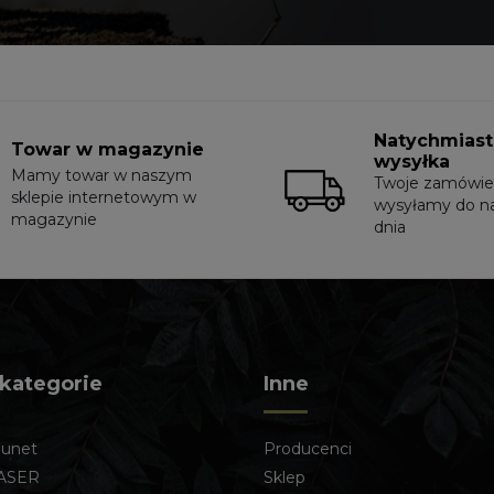
Natychmias
Towar w magazynie
wysyłka
Mamy towar w naszym
Twoje zamówie
sklepie internetowym w
wysyłamy do n
magazynie
dnia
 kategorie
Inne
lunet
Producenci
ASER
Sklep