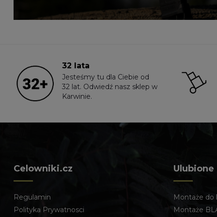
32 lata
Jesteśmy tu dla Ciebie od
32 lat. Odwiedź nasz sklep w
Karwinie.
Celowniki.cz
Ulubione
Regulamin
Montaże do 
Polityka Prywatnosci
Montaże BL