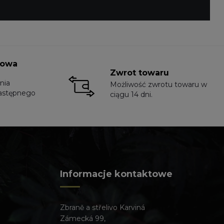
towa
Zwrot towaru
nia
Możliwość zwrotu towaru w
astępnego
ciągu 14 dni.
Informacje kontaktowe
Zbraně a střelivo Karviná
Zámecká 99,