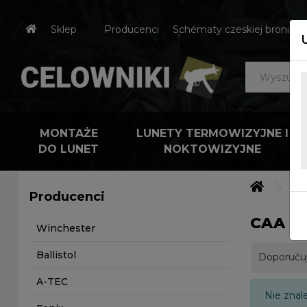
Sklep
Producenci
Schématy czeskiej broni
MONTAŻE
LUNETY TERMOWIZYJNE I
DO LUNET
NOKTOWIZYJNE
Výr
Producenci
CAA Ge
Winchester
Ballistol
Doporuču
A-TEC
Nie znal