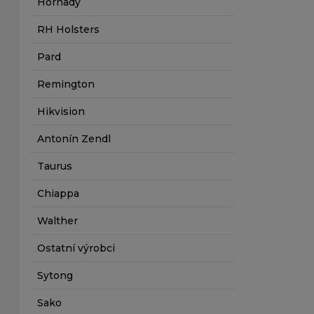
Hornady
RH Holsters
Pard
Remington
Hikvision
Antonín Zendl
Taurus
Chiappa
Walther
Ostatní výrobci
Sytong
Sako