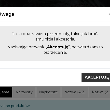
Kontakt
Uwaga
Ta strona zawiera przedmioty, takie jak broń,
amunicja i akcesoria.
Naciskając przycisk „
Akceptuję
”, potwierdzam to
LUFY DO BRONI KRÓTKIEJ I
AKCESORI
ostrzeżenie.
DŁUGIEJ BEZ KOMORY
ZAMIENNE
obci
Grand Power
AKCEPTUJĘ
 Power
ujeme
Najtańszy
Najdroższe
Nazwa (A-Z)
Nazwa (Z-
eziono produktów.