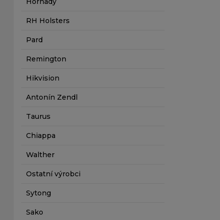
Hornady
RH Holsters
Pard
Remington
Hikvision
Antonín Zendl
Taurus
Chiappa
Walther
Ostatní výrobci
Sytong
Sako