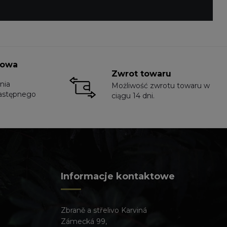
towa
Zwrot towaru
nia
Możliwość zwrotu towaru w
astępnego
ciągu 14 dni.
Informacje kontaktowe
Zbraně a střelivo Karviná
Zámecká 99,