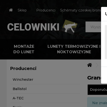
Sklep
Producenci
Schématy czeskiej broni
MONTAŻE
LUNETY TERMOWIZYJNE I
DO LUNET
NOKTOWIZYJNE
Výr
Producenci
Grand
Winchester
Ballistol
Doporuč
A-TEC
Nie znal