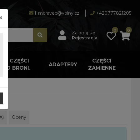
l_moravec@volny.cz
+420777821205
×
0
0
Zaloguj się
Rejestracja
A I CZĘŚCI
CZĘŚCI
ADAPTERY
 DO BRONI.
ZAMIENNE
A)
Oceny