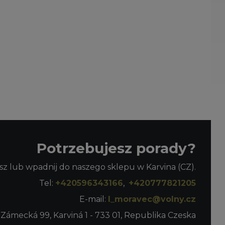
Potrzebujesz porady?
z lub wpadnij do naszego sklepu w Karvina (CZ).
Tel:
+420596343166
,
+420777821205
E-mail:
l_moravec@volny.cz
 Zámecká 99, Karviná 1 - 733 01, Republika Czeska