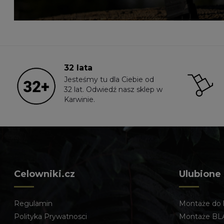
32 lata
Jesteśmy tu dla Ciebie od
32 lat. Odwiedź nasz sklep w
Karwinie.
Celowniki.cz
Ulubione
Regulamin
Montaże do 
Polityka Prywatnosci
Montaże BL