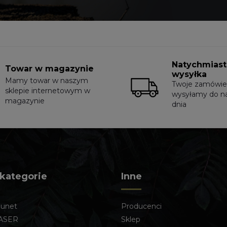
Natychmias
Towar w magazynie
wysyłka
Mamy towar w naszym
Twoje zamówie
sklepie internetowym w
wysyłamy do n
magazynie
dnia
 kategorie
Inne
lunet
Producenci
ASER
Sklep