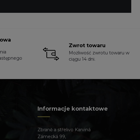
towa
Zwrot towaru
nia
Możliwość zwrotu towaru w
astępnego
ciągu 14 dni.
Informacje kontaktowe
Zbraně a střelivo Karviná
Zámecká 99,