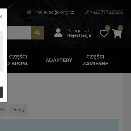
l_moravec@volny.cz
+420777821205
×
0
0
Zaloguj się
Rejestracja
A I CZĘŚCI
CZĘŚCI
ADAPTERY
 DO BRONI.
ZAMIENNE
A)
Oceny