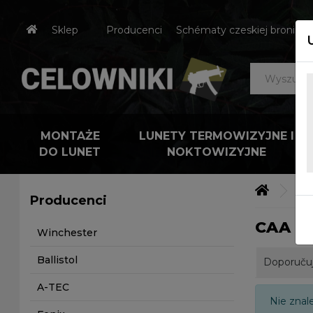
Sklep
Producenci
Schématy czeskiej broni
MONTAŻE
LUNETY TERMOWIZYJNE I
DO LUNET
NOKTOWIZYJNE
Výr
Producenci
CAA Ge
Winchester
Ballistol
Doporuču
A-TEC
Nie znal