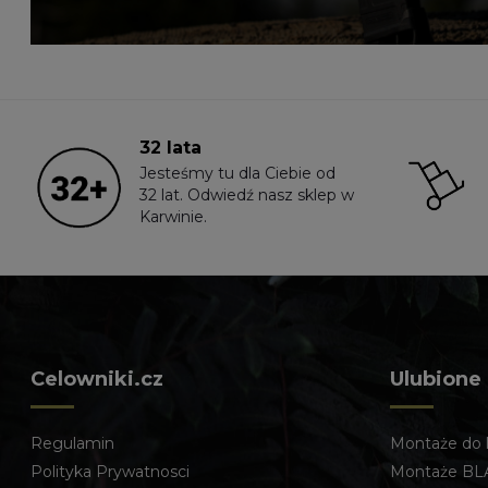
32 lata
Jesteśmy tu dla Ciebie od
32 lat. Odwiedź nasz sklep w
Karwinie.
Celowniki.cz
Ulubione
Regulamin
Montaże do 
Polityka Prywatnosci
Montaże BL