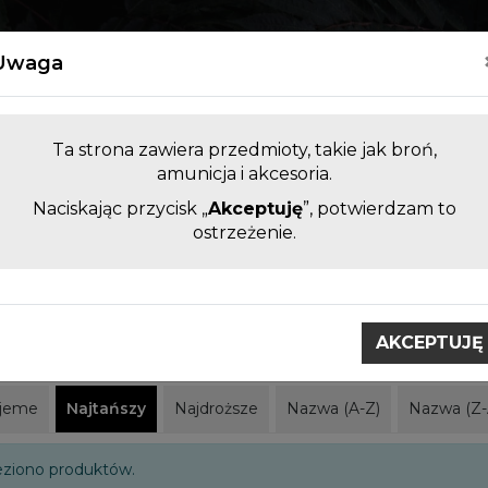
Kontakt
Uwaga
Ta strona zawiera przedmioty, takie jak broń,
amunicja i akcesoria.
Naciskając przycisk „
Akceptuję
”, potwierdzam to
LUFY DO BRONI KRÓTKIEJ I
AKCESORI
ostrzeżenie.
DŁUGIEJ BEZ KOMORY
ZAMIENNE
obci
CAA Gear Up
AKCEPTUJĘ
ar Up
jeme
Najtańszy
Najdroższe
Nazwa (A-Z)
Nazwa (Z-
eziono produktów.