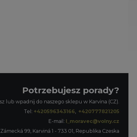
Potrzebujesz porady?
z lub wpadnij do naszego sklepu w Karvina (CZ).
Tel:
+420596343166
,
+420777821205
E-mail:
l_moravec@volny.cz
 Zámecká 99, Karviná 1 - 733 01, Republika Czeska