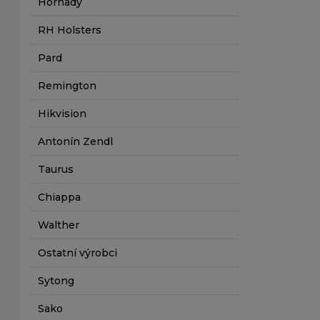
Hornady
RH Holsters
Pard
Remington
Hikvision
Antonín Zendl
Taurus
Chiappa
Walther
Ostatní výrobci
Sytong
Sako