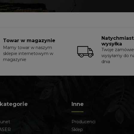
Natychmias
Towar w magazynie
wysyłka
Mamy towar w naszym
Twoje zamówie
sklepie internetowym w
wysyłamy do n
magazynie
dnia
 kategorie
Inne
lunet
Producenci
ASER
Sklep