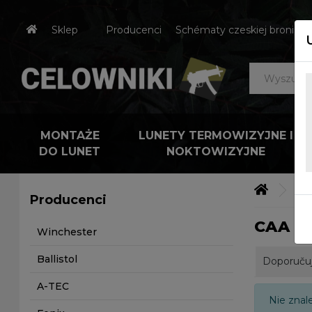
Sklep
Producenci
Schématy czeskiej broni
MONTAŻE
LUNETY TERMOWIZYJNE I
DO LUNET
NOKTOWIZYJNE
Výr
Producenci
CAA Ge
Winchester
Ballistol
Doporuču
A-TEC
Nie znal