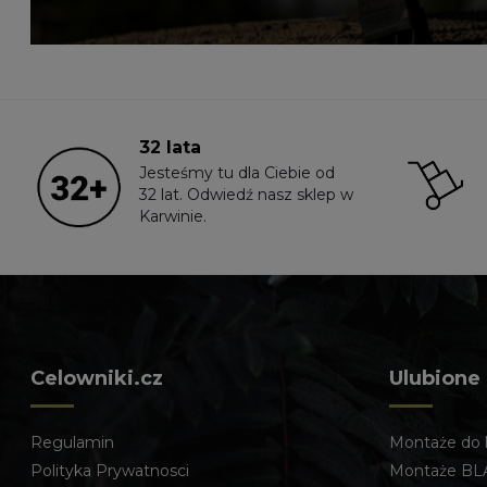
32 lata
Jesteśmy tu dla Ciebie od
32 lat. Odwiedź nasz sklep w
Karwinie.
Celowniki.cz
Ulubione
Regulamin
Montaże do 
Polityka Prywatnosci
Montaże BL