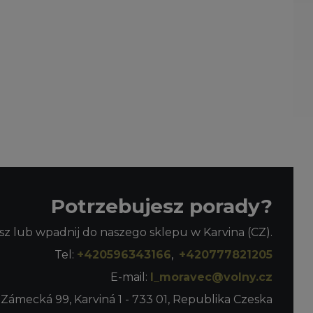
Potrzebujesz porady?
z lub wpadnij do naszego sklepu w Karvina (CZ).
Tel:
+420596343166
,
+420777821205
E-mail:
l_moravec@volny.cz
 Zámecká 99, Karviná 1 - 733 01, Republika Czeska