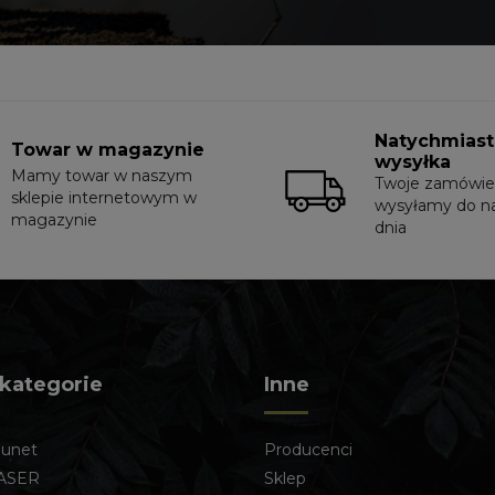
Natychmias
Towar w magazynie
wysyłka
Mamy towar w naszym
Twoje zamówie
sklepie internetowym w
wysyłamy do n
magazynie
dnia
 kategorie
Inne
lunet
Producenci
ASER
Sklep