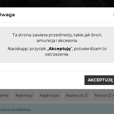
Kontakt
Uwaga
Ta strona zawiera przedmioty, takie jak broń,
amunicja i akcesoria.
Naciskając przycisk „
Akceptuję
”, potwierdzam to
LUFY DO BRONI KRÓTKIEJ I
AKCESORI
ostrzeżenie.
DŁUGIEJ BEZ KOMORY
ZAMIENNE
obci
CAA Gear Up
AKCEPTUJĘ
ar Up
jeme
Najtańszy
Najdroższe
Nazwa (A-Z)
Nazwa (Z-
eziono produktów.