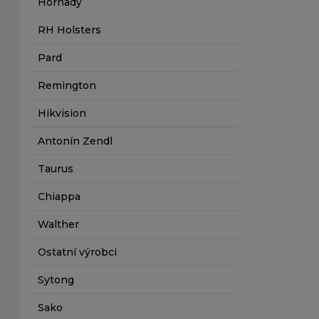
Hornady
RH Holsters
Pard
Remington
Hikvision
Antonín Zendl
Taurus
Chiappa
Walther
Ostatní výrobci
Sytong
Sako