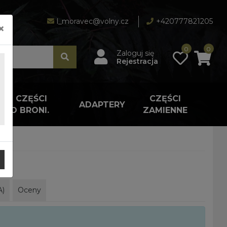
l_moravec@volny.cz
+420777821205
×
0
0
Zaloguj się
Rejestracja
A I CZĘŚCI
CZĘŚCI
ADAPTERY
 DO BRONI.
ZAMIENNE
A)
Oceny