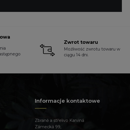
towa
Zwrot towaru
nia
Możliwość zwrotu towaru w
astępnego
ciągu 14 dni.
Informacje kontaktowe
Zbraně a střelivo Karviná
Zámecká 99,