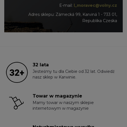
E-mail:
l_moravec@volny.cz
Adres sklepu: Zámecká 99, Karviná 1 - 733 01,
Republika Czeska
32 lata
Jesteśmy tu dla Ciebie od 32 lat. Odwiedź
nasz sklep w Karwinie.
Towar w magazynie
Mamy towar w naszym sklepie
internetowym w magazynie