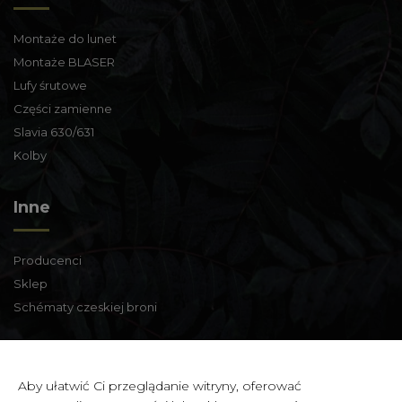
Montaże do lunet
Montaże BLASER
Lufy śrutowe
Części zamienne
Slavia 630/631
Kolby
Inne
Producenci
Sklep
Schématy czeskiej broni
Informacje kontaktowe
Aby ułatwić Ci przeglądanie witryny, oferować