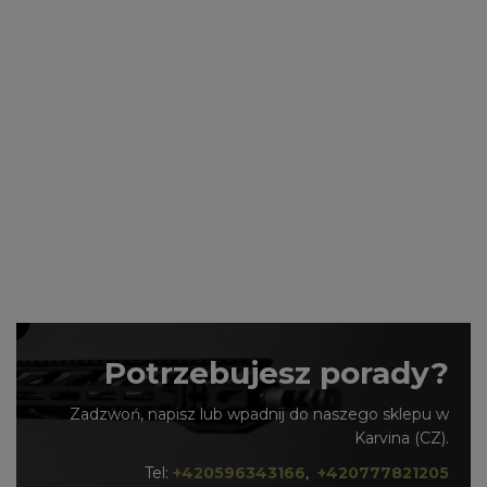
Potrzebujesz porady?
Zadzwoń, napisz lub wpadnij do naszego sklepu w
Karvina (CZ).
Tel:
+420596343166
,
+420777821205