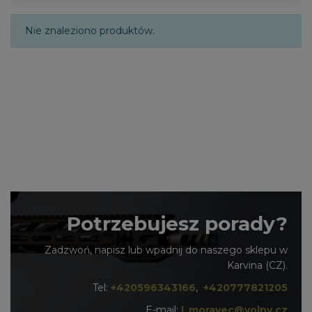
Nie znaleziono produktów.
Potrzebujesz porady?
Zadzwoń, napisz lub wpadnij do naszego sklepu w
Karvina (CZ).
Tel:
+420596343166
,
+420777821205
E-mail:
l_moravec@volny.cz