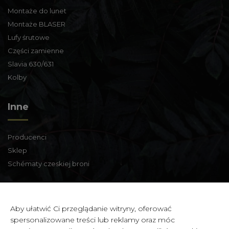
Montaże do lunet
Montaże BLASER
Lufy śrutowe
Części zamienne
Slavia 630/631
Kolby
Inne
Producenci
Sklep
Schématy czeskiej broni
Informacje kontaktowe
Aby ułatwić Ci przeglądanie witryny, oferować
spersonalizowane treści lub reklamy oraz móc
Zbraně a střelivo Karviná