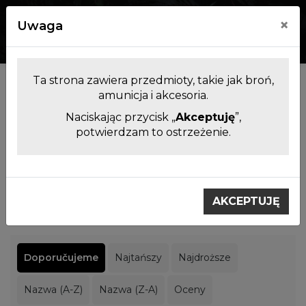
×
Uwaga
0
0
Ta strona zawiera przedmioty, takie jak broń,
Producenci
amunicja i akcesoria.
Naciskając przycisk „
Akceptuję
”,
potwierdzam to ostrzeżenie.
Filtrowanie produktów
Výrobci
DPMS
AKCEPTUJĘ
DPMS
Doporučujeme
Najtańszy
Najdroższe
Nazwa (A-Z)
Nazwa (Z-A)
Oceny