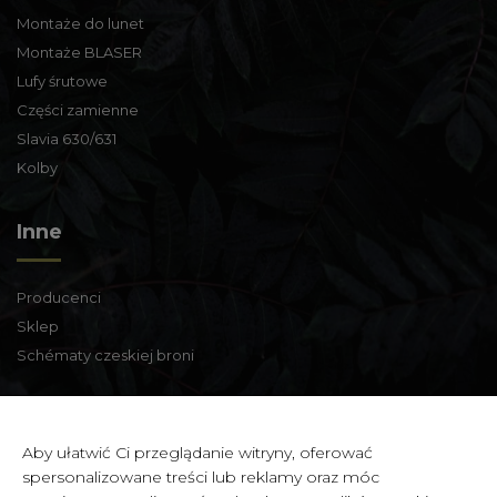
Montaże do lunet
Montaże BLASER
Lufy śrutowe
Części zamienne
Slavia 630/631
Kolby
Inne
Producenci
Sklep
Schématy czeskiej broni
Informacje kontaktowe
Aby ułatwić Ci przeglądanie witryny, oferować
spersonalizowane treści lub reklamy oraz móc
Zbraně a střelivo Karviná