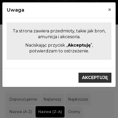
×
Uwaga
0
0
Ta strona zawiera przedmioty, takie jak broń,
Producenci
amunicja i akcesoria.
Naciskając przycisk „
Akceptuję
”,
potwierdzam to ostrzeżenie.
Filtrowanie produktów
Výrobci
CAA Gear Up
AKCEPTUJĘ
CAA Gear Up
Doporučujeme
Najtańszy
Najdroższe
Nazwa (A-Z)
Nazwa (Z-A)
Oceny