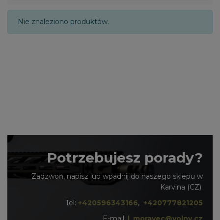
Nie znaleziono produktów.
Potrzebujesz porady?
Zadzwoń, napisz lub wpadnij do naszego sklepu w
Karvina (CZ).
Tel:
+420596343166
,
+420777821205
E-mail:
l_moravec@volny.cz