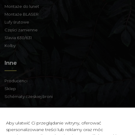
Montaże do lunet
Montaże BLASER
Lufy śrutowe
Części zamienne
Slavia 630/631
Kolby
Inne
Producenci
Sklep
Schématy czeskiej broni
Informacje kontaktowe
Aby ułatwić Ci przeglądanie witryny, oferować
spersonalizowane treści lub reklamy oraz móc
Zbraně a střelivo Karviná