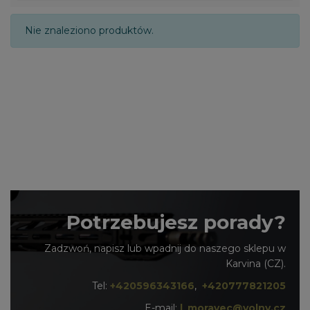
Nie znaleziono produktów.
Potrzebujesz porady?
Zadzwoń, napisz lub wpadnij do naszego sklepu w
Karvina (CZ).
Tel:
+420596343166
,
+420777821205
E-mail:
l_moravec@volny.cz