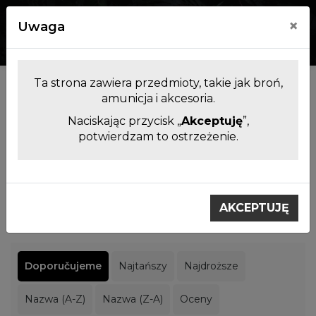
×
Uwaga
0
0
Ta strona zawiera przedmioty, takie jak broń,
Producenci
amunicja i akcesoria.
Naciskając przycisk „
Akceptuję
”,
potwierdzam to ostrzeżenie.
Filtrowanie produktów
Výrobci
Yukon
AKCEPTUJĘ
Yukon
Doporučujeme
Najtańszy
Najdroższe
Nazwa (A-Z)
Nazwa (Z-A)
Oceny