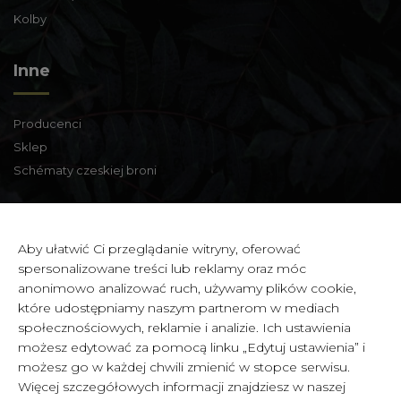
Kolby
Inne
Producenci
Sklep
Schématy czeskiej broni
Informacje kontaktowe
Aby ułatwić Ci przeglądanie witryny, oferować
spersonalizowane treści lub reklamy oraz móc
Zbraně a střelivo Karviná
anonimowo analizować ruch, używamy plików cookie,
Zámecká 99,
które udostępniamy naszym partnerom w mediach
Karviná - Fryštát,
społecznościowych, reklamie i analizie. Ich ustawienia
733 01 CZECH REPUBLIC
możesz edytować za pomocą linku „Edytuj ustawienia” i
możesz go w każdej chwili zmienić w stopce serwisu.
IČ: 65900634
Więcej szczegółowych informacji znajdziesz w naszej
DIČ: CZ6358030426