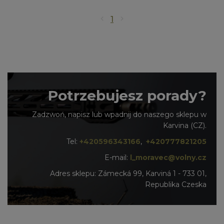
1
Potrzebujesz porady?
Zadzwoń, napisz lub wpadnij do naszego sklepu w
Karvina (CZ).
Tel:
+420596343166
,
+420777821205
E-mail:
l_moravec@volny.cz
Adres sklepu: Zámecká 99, Karviná 1 - 733 01,
Republika Czeska