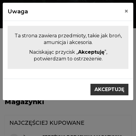
×
Uwaga
0
0
Ta strona zawiera przedmioty, takie jak broń,
Kategorie
amunicja i akcesoria.
Naciskając przycisk „
Akceptuję
”,
potwierdzam to ostrzeżenie.
Filtrowanie produktów
Akcesoria i części zamienne do
Magazynki
broni.
AKCEPTUJĘ
Magazynki
NAJCZĘŚCIEJ KUPOWANE