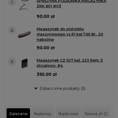
SPRĘŻYNA PODAJNIKA MAGAZYNKA
1.
ZKK 601 #03
90.00 zł
Magazynek do pistoletu
2.
maszynowego vz.61 kal.7.65 Br., 20
nabojów
90.00 zł
Magazynek CZ 527 kal. 223 Rem. 5
3.
strzalowy. #4
395.00 zł
Zobacz inne produkty (3)
Zalecane
Najtańszy
Najdroższe
Nazwa (A-Z)