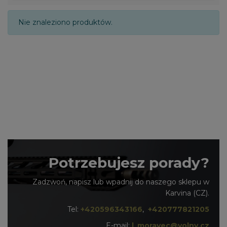
Nie znaleziono produktów.
Potrzebujesz porady?
Zadzwoń, napisz lub wpadnij do naszego sklepu w
Karvina (CZ).
Tel:
+420596343166
,
+420777821205
E-mail:
l_moravec@volny.cz