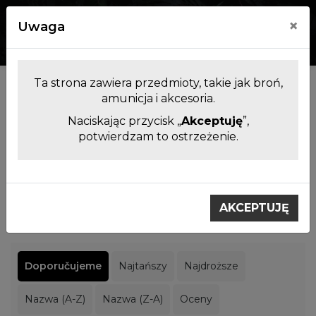
×
Uwaga
0
0
Ta strona zawiera przedmioty, takie jak broń,
Producenci
amunicja i akcesoria.
Naciskając przycisk „
Akceptuję
”,
potwierdzam to ostrzeżenie.
Filtrowanie produktów
Výrobci
Heckler & Koch
AKCEPTUJĘ
Heckler & Koch
Doporučujeme
Najtańszy
Najdroższe
Nazwa (A-Z)
Nazwa (Z-A)
Oceny