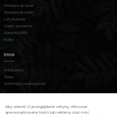
Montaże do lunet
Montaże BLASER
Lufy śrutowe
Części zamienne
Slavia 630/631
Kolby
Inne
Producenci
Sklep
Schématy czeskiej broni
Informacje kontaktowe
Aby ułatwić Ci przeglądanie witryny, oferować
spersonalizowane treści lub reklamy oraz móc
Zbraně a střelivo Karviná