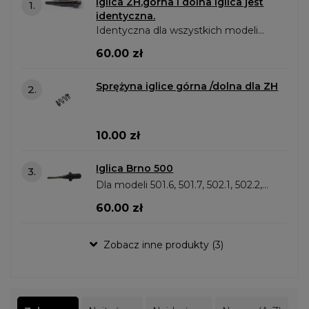
Iglica ZH,górna i dolna iglica jest
1.
identyczna.
Identyczna dla wszystkich modeli
ZH, jedno czy bok lub kniejowka.
60.00 zł
Sprężyna iglice górna /dolna dla ZH
2.
10.00 zł
Iglica Brno 500
3.
Dla modeli 501.6, 501.7, 502.1, 502.2,
502.3, 502.4, 502.5, 502.6, 502.8,
60.00 zł
502.9, 502.10 Iglica górna i iglica
dolna jest identyczna .
Zobacz inne produkty (3)