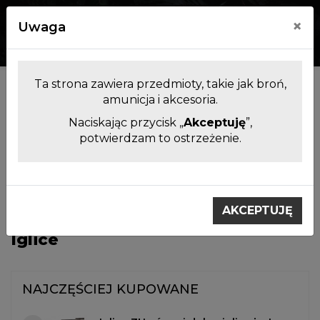
×
Uwaga
0
0
Ta strona zawiera przedmioty, takie jak broń,
Kategorie
amunicja i akcesoria.
Naciskając przycisk „
Akceptuję
”,
potwierdzam to ostrzeżenie.
Filtrowanie produktów
Akcesoria i części zamienne do
Iglice
broni.
AKCEPTUJĘ
Iglice
NAJCZĘŚCIEJ KUPOWANE