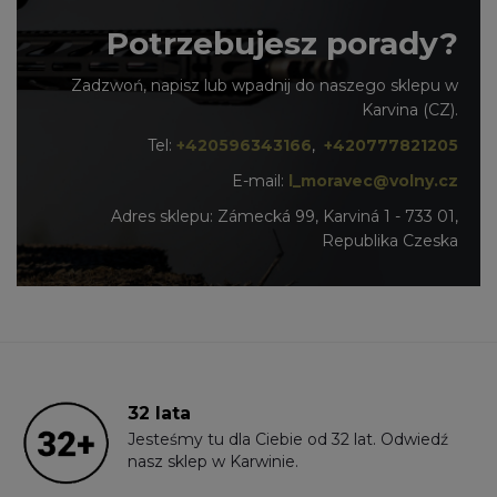
Potrzebujesz porady?
Zadzwoń, napisz lub wpadnij do naszego sklepu w
Karvina (CZ).
Tel:
+420596343166
,
+420777821205
E-mail:
l_moravec@volny.cz
Adres sklepu: Zámecká 99, Karviná 1 - 733 01,
Republika Czeska
32 lata
Jesteśmy tu dla Ciebie od 32 lat. Odwiedź
nasz sklep w Karwinie.