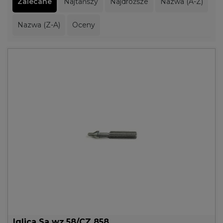
Zalecane
Najtańszy
Najdroższe
Nazwa (A-Z)
Nazwa (Z-A)
Oceny
Iglica Sa wz.58/CZ 858