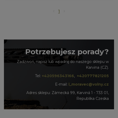
1
Potrzebujesz porady?
Zadzwoń, napisz lub wpadnij do naszego sklepu w
Karvina (CZ).
Tel:
+420596343166
,
+420777821205
E-mail:
l_moravec@volny.cz
Adres sklepu: Zámecká 99, Karviná 1 - 733 01,
Republika Czeska