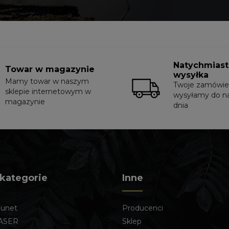
Natychmias
Towar w magazynie
wysyłka
Mamy towar w naszym
Twoje zamówie
sklepie internetowym w
wysyłamy do n
magazynie
dnia
 kategorie
Inne
lunet
Producenci
ASER
Sklep