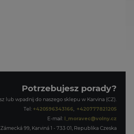
Potrzebujesz porady?
z lub wpadnij do naszego sklepu w Karvina (CZ).
Tel:
+420596343166
,
+420777821205
E-mail:
l_moravec@volny.cz
 Zámecká 99, Karviná 1 - 733 01, Republika Czeska