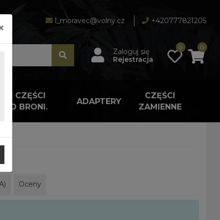
l_moravec@volny.cz
+420777821205
×
0
0
Zaloguj się
Rejestracja
A I CZĘŚCI
CZĘŚCI
ADAPTERY
 DO BRONI.
ZAMIENNE
A)
Oceny