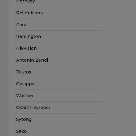
Hornady
RH Holsters
Pard
Remington
Hikvision
Antonín Zendl
Taurus
Chiappa
Walther
Ostatní výrobci
Sytong
Sako