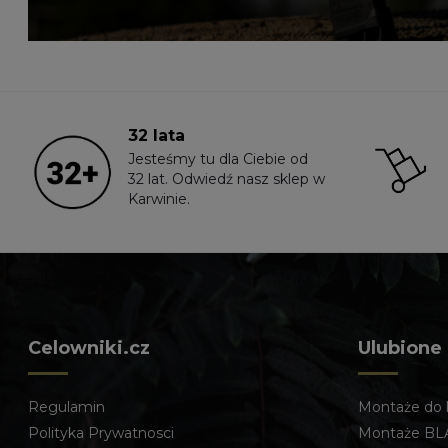
32 lata
Jesteśmy tu dla Ciebie od
32 lat. Odwiedź nasz sklep w
Karwinie.
Celowniki.cz
Ulubione
Regulamin
Montaże do 
Polityka Prywatnosci
Montaże BL