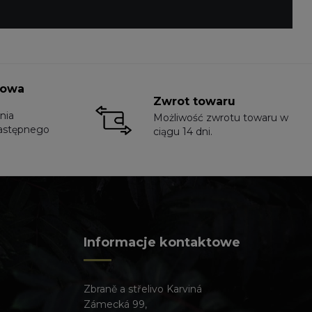
towa
Zwrot towaru
nia
Możliwość zwrotu towaru w
astępnego
ciągu 14 dni.
Informacje kontaktowe
Zbraně a střelivo Karviná
Zámecká 99,