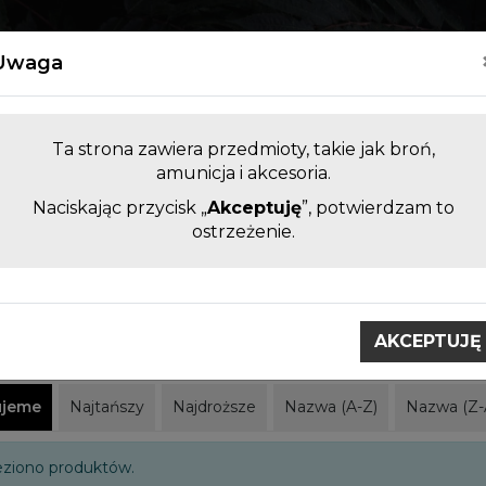
Kontakt
Uwaga
Ta strona zawiera przedmioty, takie jak broń,
amunicja i akcesoria.
Naciskając przycisk „
Akceptuję
”, potwierdzam to
LUFY DO BRONI KRÓTKIEJ I
AKCESORI
ostrzeżenie.
DŁUGIEJ BEZ KOMORY
ZAMIENNE
obci
Victorinox
AKCEPTUJĘ
inox
ujeme
Najtańszy
Najdroższe
Nazwa (A-Z)
Nazwa (Z-
eziono produktów.