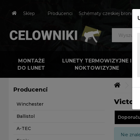
Sklep
Producenci
Schématy czeskiej broni
MONTAŻE
LUNETY TERMOWIZYJNE I
DO LUNET
NOKTOWIZYJNE
Výr
Producenci
Victor
Winchester
Ballistol
Doporuč
A-TEC
Nie znal