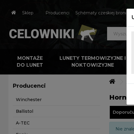
Sklep
Producenci
Schématy czeskiej broni
MONTAŻE
LUNETY TERMOWIZYJNE I
DO LUNET
NOKTOWIZYJNE
Výr
Producenci
Horna
Winchester
Ballistol
Doporuč
A-TEC
Nie znal