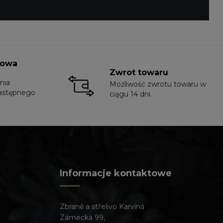
towa
Zwrot towaru
nia
Możliwość zwrotu towaru w
astępnego
ciągu 14 dni.
Informacje kontaktowe
Zbraně a střelivo Karviná
Zámecká 99,