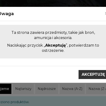
Kontakt
Uwaga
Ta strona zawiera przedmioty, takie jak broń,
amunicja i akcesoria.
Naciskając przycisk „
Akceptuję
”, potwierdzam to
LUFY DO BRONI KRÓTKIEJ I
AKCESORI
ostrzeżenie.
DŁUGIEJ BEZ KOMORY
ZAMIENNE
obci
Hornady
AKCEPTUJĘ
dy
ujeme
Najtańszy
Najdroższe
Nazwa (A-Z)
Nazwa (Z-
eziono produktów.