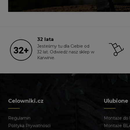
32 lata
Jesteśmy tu dla Ciebie od
32 lat. Odwiedź nasz sklep w
Karwinie.
Celowniki.cz
Ulubione
Regulamin
Montaże do 
Polityka Prywatnosci
Montaże BL