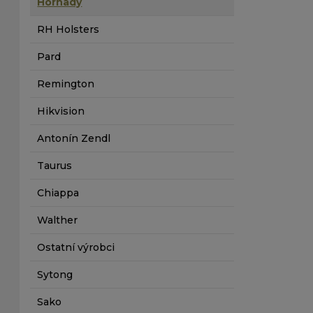
Hornady
RH Holsters
Pard
Remington
Hikvision
Antonín Zendl
Taurus
Chiappa
Walther
Ostatní výrobci
Sytong
Sako