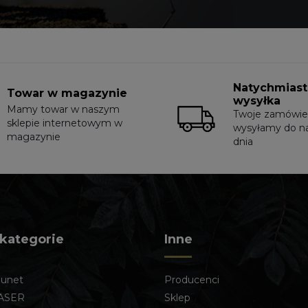
Natychmias
Towar w magazynie
wysyłka
Mamy towar w naszym
Twoje zamówie
sklepie internetowym w
wysyłamy do n
magazynie
dnia
 kategorie
Inne
lunet
Producenci
ASER
Sklep