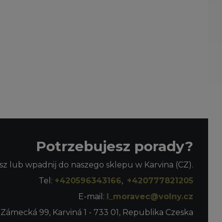
Potrzebujesz porady?
z lub wpadnij do naszego sklepu w Karvina (CZ).
Tel:
+420596343166
,
+420777821205
E-mail:
l_moravec@volny.cz
 Zámecká 99, Karviná 1 - 733 01, Republika Czeska