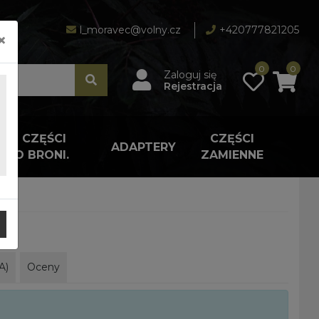
l_moravec@volny.cz
+420777821205
×
0
0
Zaloguj się
Rejestracja
A I CZĘŚCI
CZĘŚCI
ADAPTERY
 DO BRONI.
ZAMIENNE
A)
Oceny