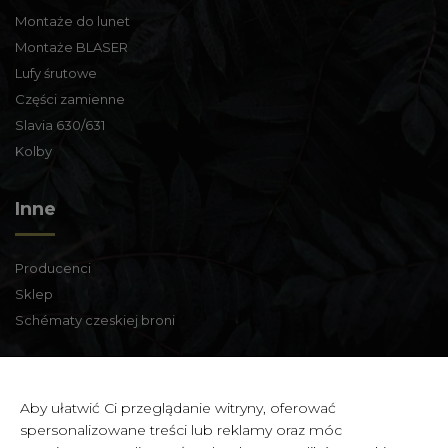
Montaże do lunet
Montaże BLASER
Lufy śrutowe
Części zamienne
Slavia 630/631
Kolby
Inne
Producenci
Sklep
Schématy czeskiej broni
Informacje kontaktowe
Aby ułatwić Ci przeglądanie witryny, oferować
spersonalizowane treści lub reklamy oraz móc
Zbraně a střelivo Karviná