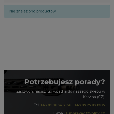
Nie znaleziono produktów.
Potrzebujesz porady?
Zadzwoń, napisz lub wpadnij do naszego sklepu w
Karvina (CZ).
Tel:
+420596343166
,
+420777821205
E-mail:
l_moravec@volny.cz