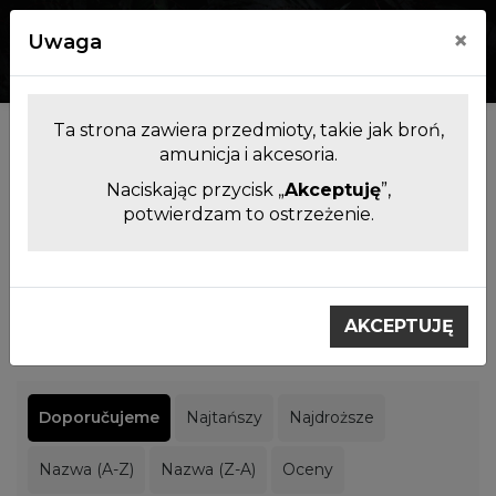
×
Uwaga
0
0
Ta strona zawiera przedmioty, takie jak broń,
Producenci
amunicja i akcesoria.
Naciskając przycisk „
Akceptuję
”,
potwierdzam to ostrzeżenie.
Filtrowanie produktów
Výrobci
CAA Gear Up
AKCEPTUJĘ
CAA Gear Up
Doporučujeme
Najtańszy
Najdroższe
Nazwa (A-Z)
Nazwa (Z-A)
Oceny