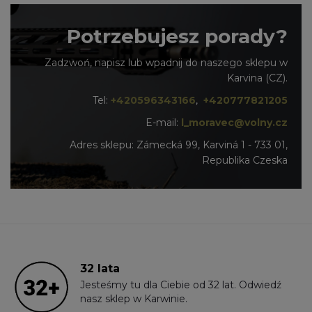
Potrzebujesz porady?
Zadzwoń, napisz lub wpadnij do naszego sklepu w
Karvina (CZ).
Tel:
+420596343166
,
+420777821205
E-mail:
l_moravec@volny.cz
Adres sklepu: Zámecká 99, Karviná 1 - 733 01,
Republika Czeska
32 lata
Jesteśmy tu dla Ciebie od 32 lat. Odwiedź
nasz sklep w Karwinie.