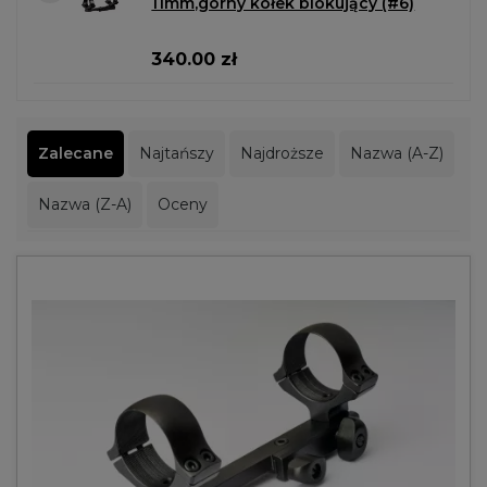
11mm,górny kołek blokujący (#6)
340.00 zł
Zalecane
Najtańszy
Najdroższe
Nazwa (A-Z)
Nazwa (Z-A)
Oceny