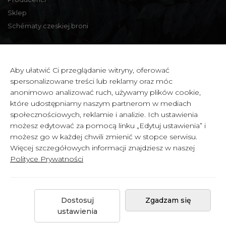
Sklep
Schématy czeskiej broni
Informacje kontaktowe
Aby ułatwić Ci przeglądanie witryny, oferować
spersonalizowane treści lub reklamy oraz móc
Zbraně a střelivo Karviná
anonimowo analizować ruch, używamy plików cookie,
Zámecká 99,
które udostępniamy naszym partnerom w mediach
Karviná - Fryštát,
społecznościowych, reklamie i analizie. Ich ustawienia
733 01 CZECH REPUBLIC
możesz edytować za pomocą linku „Edytuj ustawienia” i
możesz go w każdej chwili zmienić w stopce serwisu.
IČ: 65900634
Więcej szczegółowych informacji znajdziesz w naszej
DIČ: CZ6358030426
Polityce Prywatności
Dostosuj
Zgadzam się
Copyright © 2026 by
Celowniki.cz
.
ustawienia
Created by