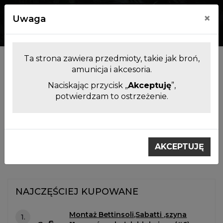
×
Uwaga
0
0
Ta strona zawiera przedmioty, takie jak broń,
Kategorie
amunicja i akcesoria.
Naciskając przycisk „
Akceptuję
”,
potwierdzam to ostrzeżenie.
Filtrowanie produktów
Montaże do lunet
Montaże Bettinsoli,Sabbati
AKCEPTUJĘ
Montaże Bettinsoli,Sabbati
NAJCZĘŚCIEJ KUPOWANE
Montaż Bettinsoli,Sabatti ,szyna
1.