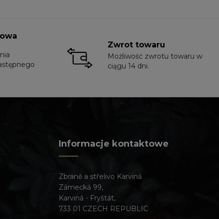
towa
Zwrot towaru
nia
Możliwość zwrotu towaru w
astępnego
ciągu 14 dni.
Informacje kontaktowe
Zbraně a střelivo Karviná
Zámecká 99,
Karviná - Fryštát,
733 01 CZECH REPUBLIC