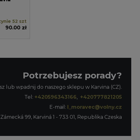
ynie 52 szt
90.00 zł
Potrzebujesz porady?
z lub wpadnij do naszego sklepu w Karvina (CZ).
Tel:
+420596343166
,
+420777821205
E-mail:
l_moravec@volny.cz
 Zámecká 99, Karviná 1 - 733 01, Republika Czeska