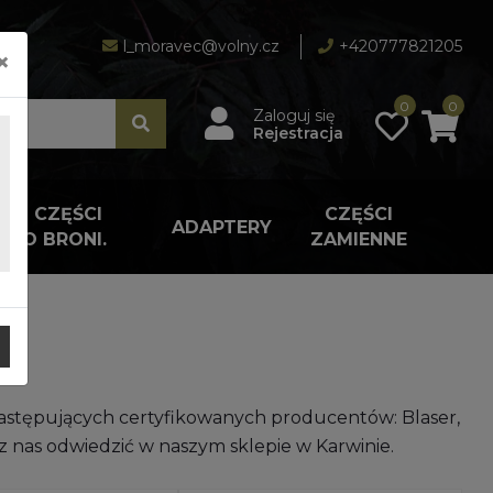
l_moravec@volny.cz
+420777821205
×
0
0
Zaloguj się
Rejestracja
A I CZĘŚCI
CZĘŚCI
ADAPTERY
 DO BRONI.
ZAMIENNE
JI
 następujących certyfikowanych producentów: Blaser,
sz nas odwiedzić w naszym sklepie w Karwinie.