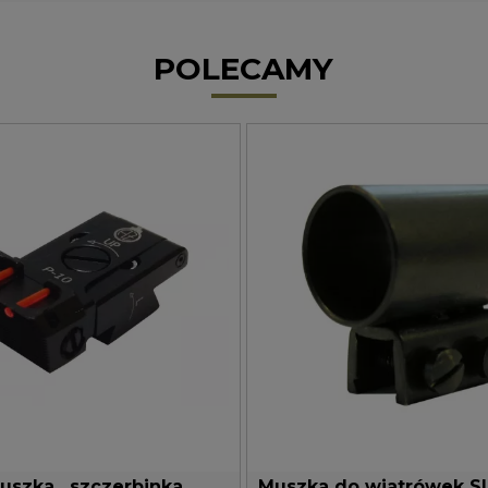
POLECAMY
szka , szczerbinka
Muszka do wiatrówek Sl