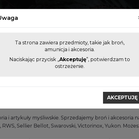
Kontakt
Uwaga
Ta strona zawiera przedmioty, takie jak broń,
amunicja i akcesoria.
Naciskając przycisk „
Akceptuję
”, potwierdzam to
LUFY DO BRONI KRÓTKIEJ I
AKCESORI
ostrzeżenie.
DŁUGIEJ BEZ KOMORY
ZAMIENNE
PRZEDAWCA BRONI I AMUNIC
AKCEPTUJĘ
ria i artykuły myśliwskie. Sprzedajemy broń i akcesoria
 RWS, Sellier Bellot, Swarovski, Victorinox, Yukon. Może