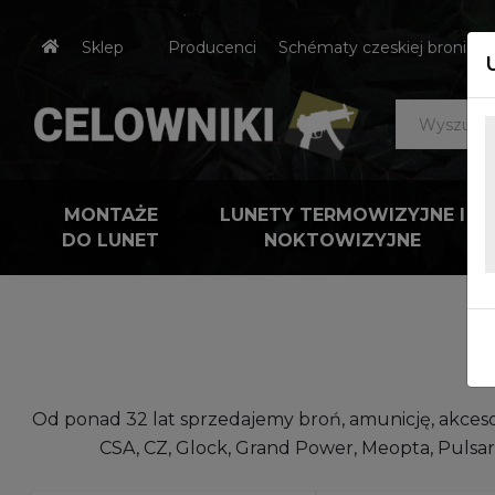
Sklep
Producenci
Schématy czeskiej broni
MONTAŻE
LUNETY TERMOWIZYJNE I
DO LUNET
NOKTOWIZYJNE
S
Od ponad 32 lat sprzedajemy broń, amunicję, akceso
CSA, CZ, Glock, Grand Power, Meopta, Pulsar,