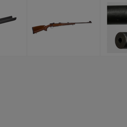
LUFY P
LASER
KOLBY