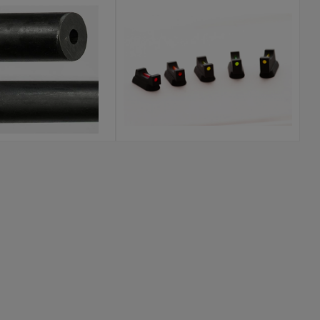
RZECIĄGANE NA
AKCESORIA DLA
ZIMNO
PISTOLETOW CZ,GLOCK