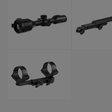
HIKMICRO
MONTAŻE B