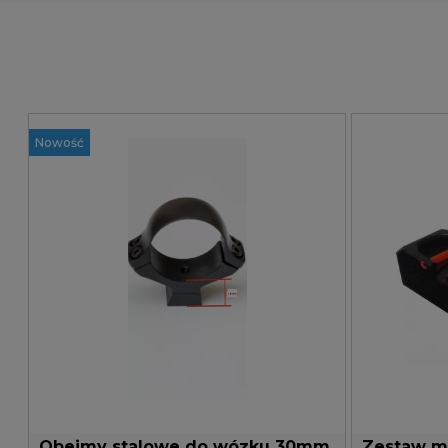
MONTAŻE STALOWE
KOZAP
Nowość
Obejmy stalowe do wózku 30mm
Zestaw mu