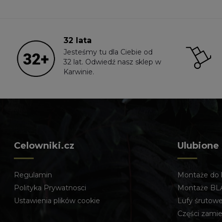
32 lata
Jesteśmy tu dla Ciebie od
32 lat. Odwiedź nasz sklep w
Karwinie.
Celowniki.cz
Ulubione
Regulamin
Montaże do 
Polityka Prywatnosci
Montaże BL
Ustawienia plików cookie
Lufy śrutow
Części zami