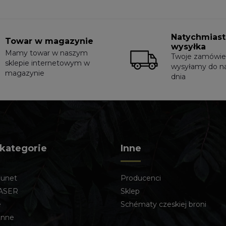
Natychmias
Towar w magazynie
wysyłka
Mamy towar w naszym
Twoje zamówie
sklepie internetowym w
wysyłamy do n
magazynie
dnia
 kategorie
Inne
lunet
Producenci
ASER
Sklep
e
Schématy czeskiej broni
enne