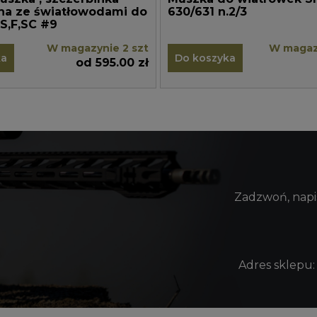
na ze światłowodami do
630/631 n.2/3
CZ P-10 C,S,F,SC #9
W magazynie 2 szt
W magaz
ka
Do koszyka
od 595.00 zł
Zadzwoń, napis
Adres sklepu: