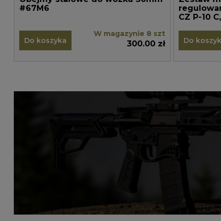
#67M6
regulowa
W magazynie 8 szt
Do koszyka
Do koszy
300.00 zł