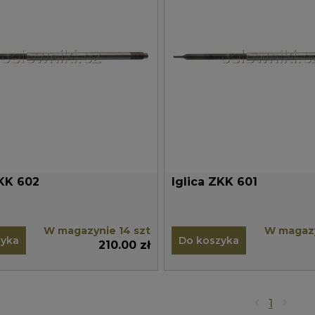
ZKK 602
Iglica ZKK 601
W magazynie 14 szt
W magazy
zyka
Do koszyka
210.00 zł
1