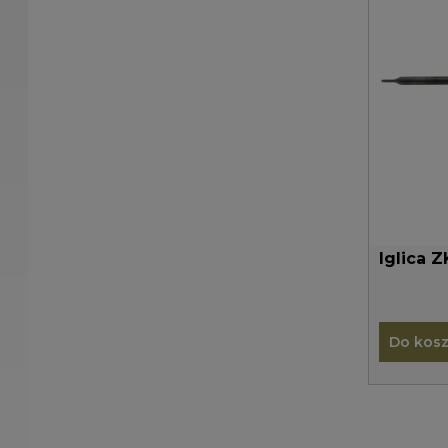
Iglica 
Do kos