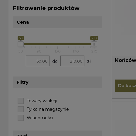
Filtrowanie produktów
Cena
50
210
50
90
130
170
210
do
zł
Filtry
Do kos
Towary w akcji
Tylko na magazynie
Wiadomości