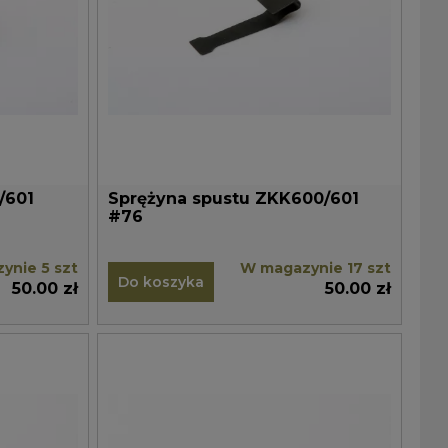
/601
Sprężyna spustu ZKK600/601
#76
ynie 5 szt
W magazynie 17 szt
Do koszyka
50.00 zł
50.00 zł