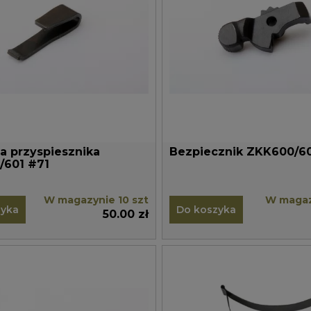
a przyspiesznika
Bezpiecznik ZKK600/6
/601 #71
W magazynie 10 szt
W magaz
zyka
Do koszyka
50.00 zł