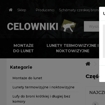
Sklep
Producenci
Schématy czeskiej broni
MONTAŻE
LUNETY TERMOWIZYJNE I
DO LUNET
NOKTOWIZYJNE
Akc
Kategorie
Części
Montaże do lunet
Lunety termowizyjne i noktowizyjne
NAJCZ
Lufy do broni krótkiej i długiej bez
komory
1.