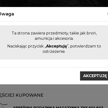
Kontakt
Uwaga
Ta strona zawiera przedmioty, takie jak broń,
amunicja i akcesoria.
Naciskając przycisk „
Akceptuję
”, potwierdzam to
LUFY DO BRONI KRÓTKIEJ I
AKCESORI
ostrzeżenie.
DŁUGIEJ BEZ KOMORY
ZAMIENNE
esoria i części zamienne do broni.
Części ZKK 600/601
AKCEPTUJĘ
 ZKK 600/601
ĘŚCIEJ KUPOWANE
SPRĘŻYNA PODAJNIKA MAGAZYNKA ZKK 601 #03