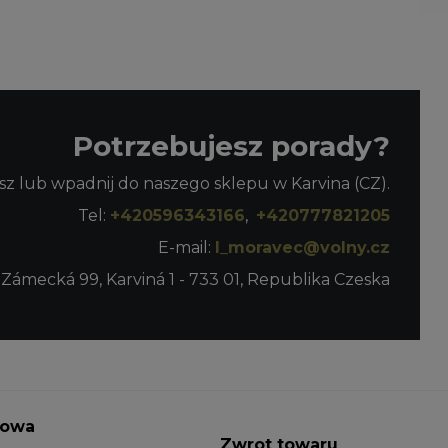
Potrzebujesz porady?
z lub wpadnij do naszego sklepu w Karvina (CZ).
Tel:
+420596343166
,
+420777821205
E-mail:
l_moravec@volny.cz
 Zámecká 99, Karviná 1 - 733 01, Republika Czeska
towa
Zwrot towaru