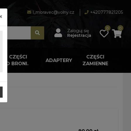
l_moravec@volny.cz
+420777821205
×
0
0
Zaloguj się
Rejestracja
A I CZĘŚCI
CZĘŚCI
ADAPTERY
 DO BRONI.
ZAMIENNE