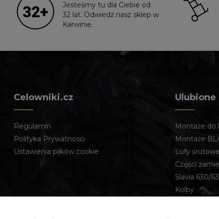
Jesteśmy tu dla Ciebie od
32 lat. Odwiedź nasz sklep w
Karwinie.
Celowniki.cz
Ulubione
Regulamin
Montaże do 
Polityka Prywatnosci
Montaże BL
Ustawienia plików cookie
Lufy śrutow
Części zami
Slavia 630/63
Kolby