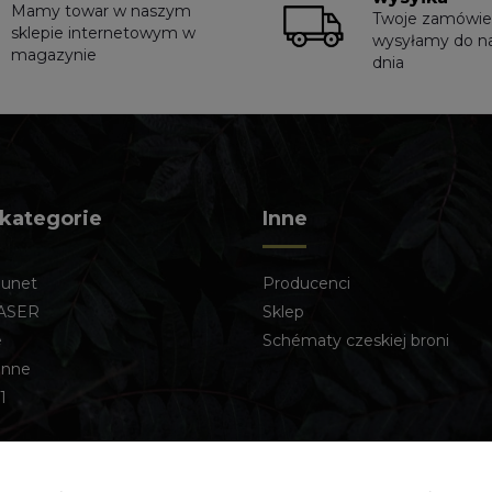
Mamy towar w naszym
Twoje zamówie
sklepie internetowym w
wysyłamy do n
magazynie
dnia
 kategorie
Inne
lunet
Producenci
ASER
Sklep
e
Schématy czeskiej broni
enne
1