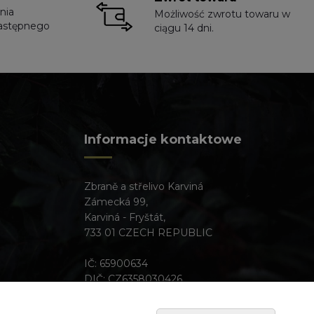
nia
Możliwość zwrotu towaru w
astępnego
ciągu 14 dni.
Informacje kontaktowe
Zbraně a střelivo Karviná
Zámecká 99,
Karviná - Fryštát,
733 01 CZECH REPUBLIC
IČ: 65900634
DIČ: CZ6358030426