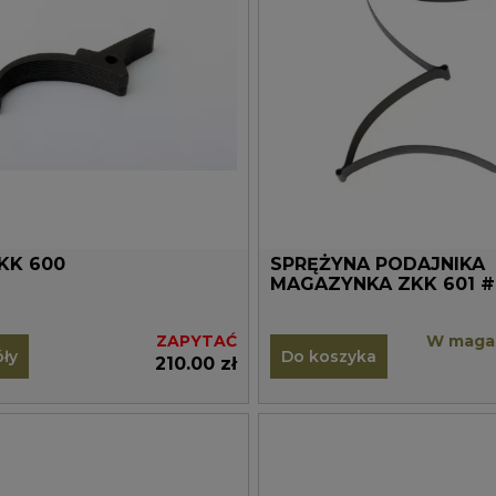
ZKK 600
SPRĘŻYNA PODAJNIKA
MAGAZYNKA ZKK 601
ZAPYTAĆ
W magaz
ły
Do koszyka
210.00 zł