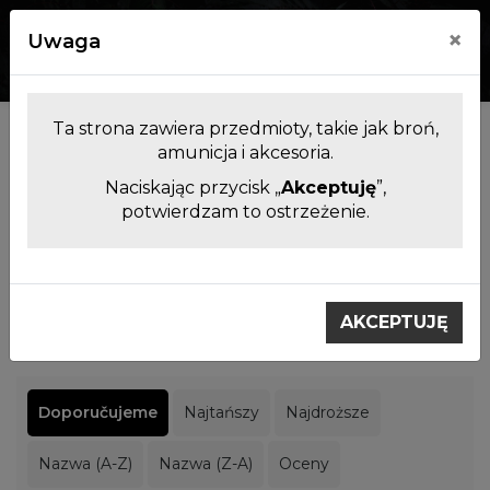
×
Uwaga
0
0
Ta strona zawiera przedmioty, takie jak broń,
Producenci
amunicja i akcesoria.
Naciskając przycisk „
Akceptuję
”,
potwierdzam to ostrzeżenie.
Filtrowanie produktów
Výrobci
Recknagel
AKCEPTUJĘ
Recknagel
Doporučujeme
Najtańszy
Najdroższe
Nazwa (A-Z)
Nazwa (Z-A)
Oceny