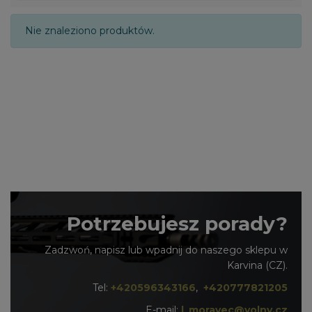
Nie znaleziono produktów.
Potrzebujesz porady?
Zadzwoń, napisz lub wpadnij do naszego sklepu w
Karvina (CZ).
Tel:
+420596343166
,
+420777821205
E-mail:
l_moravec@volny.cz