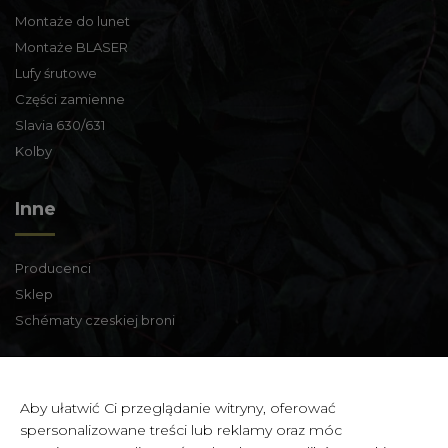
Montaże do lunet
Montaże BLASER
Lufy śrutowe
Części zamienne
Slavia 630/631
Kolby
Inne
Producenci
Sklep
Schématy czeskiej broni
Informacje kontaktowe
Aby ułatwić Ci przeglądanie witryny, oferować
spersonalizowane treści lub reklamy oraz móc
Zbraně a střelivo Karviná