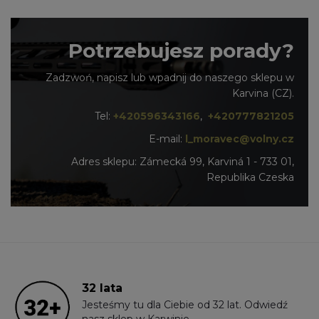
Potrzebujesz porady?
Zadzwoń, napisz lub wpadnij do naszego sklepu w
Karvina (CZ).
Tel:
+420596343166
,
+420777821205
E-mail:
l_moravec@volny.cz
Adres sklepu: Zámecká 99, Karviná 1 - 733 01,
Republika Czeska
32 lata
Jesteśmy tu dla Ciebie od 32 lat. Odwiedź
nasz sklep w Karwinie.