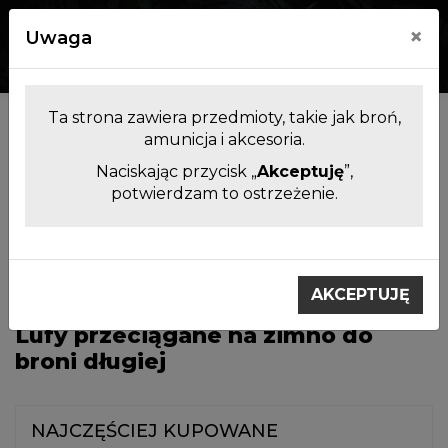
×
Uwaga
0
0
Ta strona zawiera przedmioty, takie jak broń,
Kategorie
amunicja i akcesoria.
Naciskając przycisk „
Akceptuję
”,
potwierdzam to ostrzeżenie.
Filtrowanie produktów
Lufy do broni krótkiej i
Lufy przeciągane na
długiej bez komory
zimno do broni długiej
AKCEPTUJĘ
Lufy przeciągane na zimno do
broni długiej
NAJCZĘŚCIEJ KUPOWANE