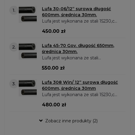
Lufa 30-06/12“ surowa długość
1.
600mm, średnica 30mm.
Lufa jest wykonana ze stali 15230,c
iśnienie max.800 MPa. skok gwintu
450.00 zł
w mm/In:254/10 średnica lufy w
polach w mm:7.62..
Lufa 45-70 Gov. długość 650mm,
2.
średnica 30mm.
Lufa jest wykonana ze stali
15230,ciśnienie max.800 MPa. skok
550.00 zł
gwintu w mm/In:508/20 średnica
lufy w polach w mm:11.43..
Lufa 308 Win/ 12“ surowa długość
3.
600mm, średnica 30mm
Lufa jest wykonana ze stali 15230,c
iśnienie max.800 MPa. skok gwintu
480.00 zł
w mm/In:254/10 średnica lufy w
polach w mm:7.62..
Zobacz inne produkty (2)