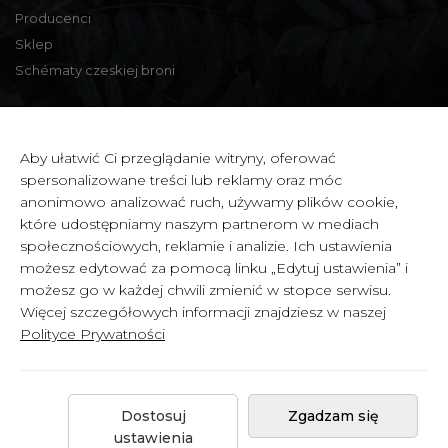
Producenci
Sklep
Schématy czeskiej broni
Informacje kontaktowe
Aby ułatwić Ci przeglądanie witryny, oferować
spersonalizowane treści lub reklamy oraz móc
Zbraně a střelivo Karviná
anonimowo analizować ruch, używamy plików cookie,
Zámecká 99,
które udostępniamy naszym partnerom w mediach
Karviná - Fryštát,
społecznościowych, reklamie i analizie. Ich ustawienia
733 01 CZECH REPUBLIC
możesz edytować za pomocą linku „Edytuj ustawienia” i
możesz go w każdej chwili zmienić w stopce serwisu.
IČ: 65900634
Więcej szczegółowych informacji znajdziesz w naszej
DIČ: CZ6358030426
Polityce Prywatności
Dostosuj
Zgadzam się
Copyright © 2026 by
Celowniki.cz
.
ustawienia
Created by