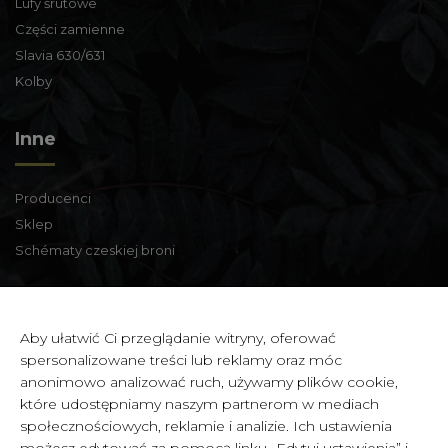
Lufy śrutowe
Części zamienne
Slavia 630/631
Kolby
Inne
Producenci
Sklep
Schématy czeskiej broni
Informacje kontaktowe
Aby ułatwić Ci przeglądanie witryny, oferować
spersonalizowane treści lub reklamy oraz móc
Zbraně a střelivo Karviná
anonimowo analizować ruch, używamy plików cookie,
Zámecká 99,
które udostępniamy naszym partnerom w mediach
Karviná - Fryštát,
społecznościowych, reklamie i analizie. Ich ustawienia
733 01 CZECH REPUBLIC