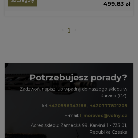
Szczegóły
499.83 zł
1
Potrzebujesz porady?
Zadzwoń, napisz lub wpadnij do naszego sklepu w
Karvina (CZ).
Tel:
+420596343166
,
+420777821205
E-mail:
l_moravec@volny.cz
Adres sklepu: Zámecká 99, Karviná 1 - 733 01,
Republika Czeska