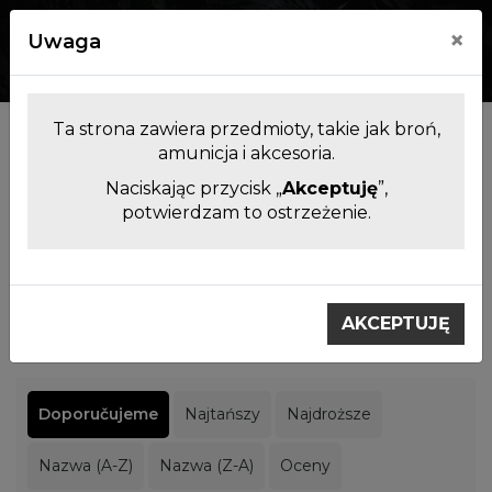
×
Uwaga
0
0
Ta strona zawiera przedmioty, takie jak broń,
Producenci
amunicja i akcesoria.
Naciskając przycisk „
Akceptuję
”,
potwierdzam to ostrzeżenie.
Filtrowanie produktów
Výrobci
Blaser
AKCEPTUJĘ
Blaser
Doporučujeme
Najtańszy
Najdroższe
Nazwa (A-Z)
Nazwa (Z-A)
Oceny