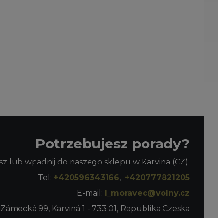
Potrzebujesz porady?
z lub wpadnij do naszego sklepu w Karvina (CZ).
Tel:
+420596343166
,
+420777821205
E-mail:
l_moravec@volny.cz
 Zámecká 99, Karviná 1 - 733 01, Republika Czeska