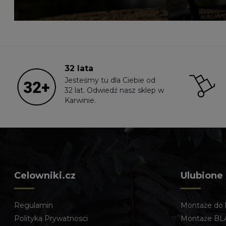
32 lata
Jesteśmy tu dla Ciebie od
32 lat. Odwiedź nasz sklep w
Karwinie.
Celowniki.cz
Ulubione
Regulamin
Montaże do 
Polityka Prywatnosci
Montaże BL