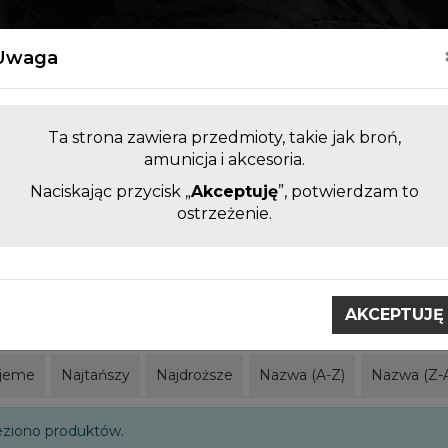
Kontakt
Uwaga
Ta strona zawiera przedmioty, takie jak broń,
amunicja i akcesoria.
Naciskając przycisk „
Akceptuję
”, potwierdzam to
LUFY DO BRONI KRÓTKIEJ I
AKCESORI
ostrzeżenie.
DŁUGIEJ BEZ KOMORY
ZAMIENNE
obci
Norinco
AKCEPTUJĘ
o
jeme
Najtańszy
Najdroższe
Nazwa (A-Z)
Nazwa (Z-
eziono produktów.