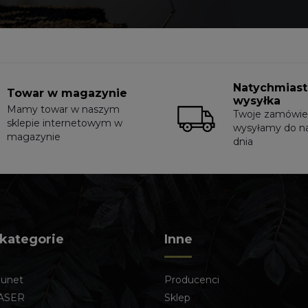
Natychmias
Towar w magazynie
wysyłka
Mamy towar w naszym
Twoje zamówie
sklepie internetowym w
wysyłamy do n
magazynie
dnia
 kategorie
Inne
lunet
Producenci
ASER
Sklep