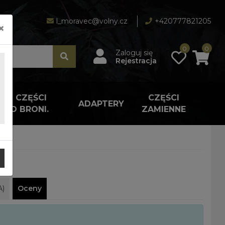
l_moravec@volny.cz
+420777821205
×
0
0
Zaloguj się
Rejestracja
A I CZĘŚCI
CZĘŚCI
ADAPTERY
 DO BRONI.
ZAMIENNE
A)
Oceny