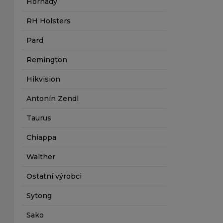
Hornady
RH Holsters
Pard
Remington
Hikvision
Antonín Zendl
Taurus
Chiappa
Walther
Ostatní výrobci
Sytong
Sako