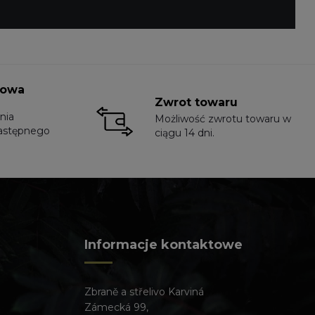
towa
Zwrot towaru
nia
Możliwość zwrotu towaru w
astępnego
ciągu 14 dni.
Informacje kontaktowe
Zbraně a střelivo Karviná
Zámecká 99,