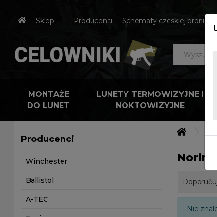
Sklep
Producenci
Schématy czeskiej broni
MONTAŻE
LUNETY TERMOWIZYJNE I
DO LUNET
NOKTOWIZYJNE
Výr
Producenci
Norinc
Winchester
Ballistol
Doporuču
A-TEC
Nie znal