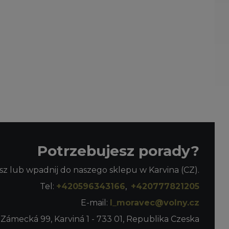
Potrzebujesz porady?
z lub wpadnij do naszego sklepu w Karvina (CZ).
Tel:
+420596343166
,
+420777821205
E-mail:
l_moravec@volny.cz
 Zámecká 99, Karviná 1 - 733 01, Republika Czeska