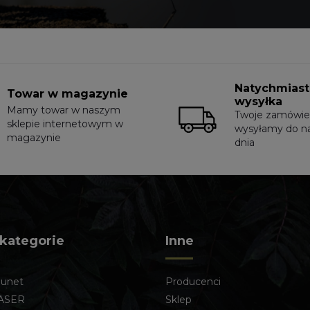
Natychmias
Towar w magazynie
wysyłka
Mamy towar w naszym
Twoje zamówie
sklepie internetowym w
wysyłamy do n
magazynie
dnia
 kategorie
Inne
lunet
Producenci
ASER
Sklep