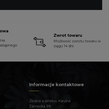
towa
Zwrot towaru
nia
Możliwość zwrotu towaru w
astępnego
ciągu 14 dni.
Informacje kontaktowe
Zbraně a střelivo Karviná
Zámecká 99,