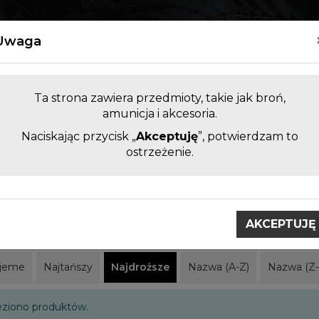
Kontakt
Uwaga
Ta strona zawiera przedmioty, takie jak broń,
amunicja i akcesoria.
Naciskając przycisk „
Akceptuję
”, potwierdzam to
LUFY DO BRONI KRÓTKIEJ I
AKCESORI
ostrzeżenie.
DŁUGIEJ BEZ KOMORY
ZAMIENNE
obci
Norinco
AKCEPTUJĘ
o
jeme
Najtańszy
Najdroższe
Nazwa (A-Z)
Nazwa (Z-
eziono produktów.