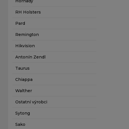
Hornady
RH Holsters
Pard
Remington
Hikvision
Antonín Zendl
Taurus
Chiappa
Walther
Ostatní výrobci
Sytong
Sako