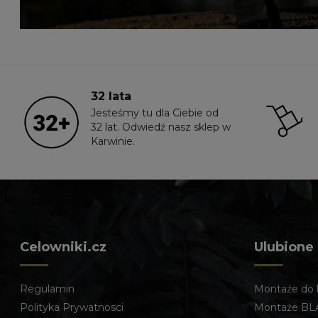
32 lata
Jesteśmy tu dla Ciebie od
32 lat. Odwiedź nasz sklep w
Karwinie.
Celowniki.cz
Ulubione
Regulamin
Montaże do 
Polityka Prywatnosci
Montaże BL