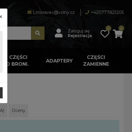
l_moravec@volny.cz
+420777821205
×
0
0
Zaloguj się
Rejestracja
A I CZĘŚCI
CZĘŚCI
ADAPTERY
 DO BRONI.
ZAMIENNE
A)
Oceny