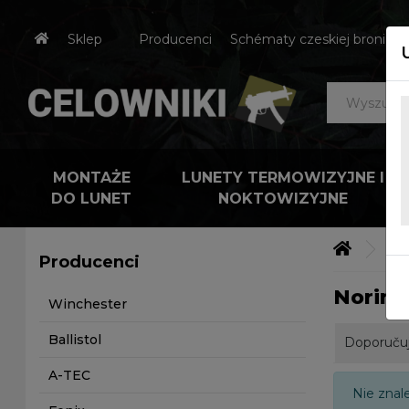
Sklep
Producenci
Schématy czeskiej broni
MONTAŻE
LUNETY TERMOWIZYJNE I
DO LUNET
NOKTOWIZYJNE
Výr
Producenci
Norinc
Winchester
Ballistol
Doporuču
A-TEC
Nie znal