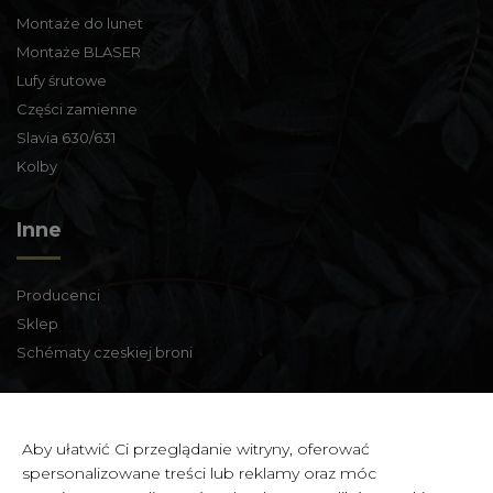
Montaże do lunet
Montaże BLASER
Lufy śrutowe
Części zamienne
Slavia 630/631
Kolby
Inne
Producenci
Sklep
Schématy czeskiej broni
Informacje kontaktowe
Aby ułatwić Ci przeglądanie witryny, oferować
spersonalizowane treści lub reklamy oraz móc
Zbraně a střelivo Karviná