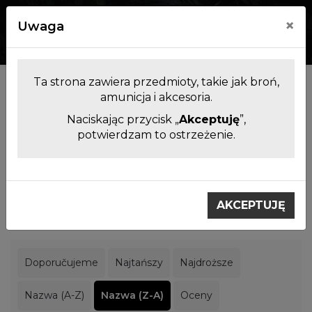
×
Uwaga
0
0
Ta strona zawiera przedmioty, takie jak broń,
Producenci
amunicja i akcesoria.
Naciskając przycisk „
Akceptuję
”,
potwierdzam to ostrzeżenie.
Filtrowanie produktów
Výrobci
Pard
AKCEPTUJĘ
Pard
Doporučujeme
Najtańszy
Najdroższe
Nazwa (A-Z)
Nazwa (Z-A)
Oceny