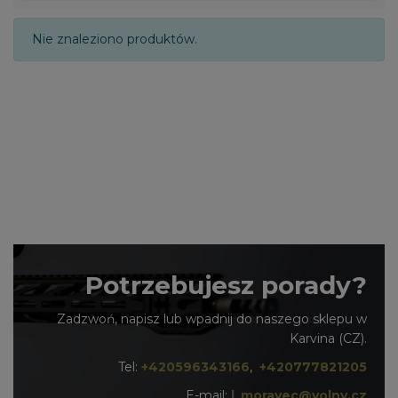
Nie znaleziono produktów.
Potrzebujesz porady?
Zadzwoń, napisz lub wpadnij do naszego sklepu w
Karvina (CZ).
Tel:
+420596343166
,
+420777821205
E-mail:
l_moravec@volny.cz