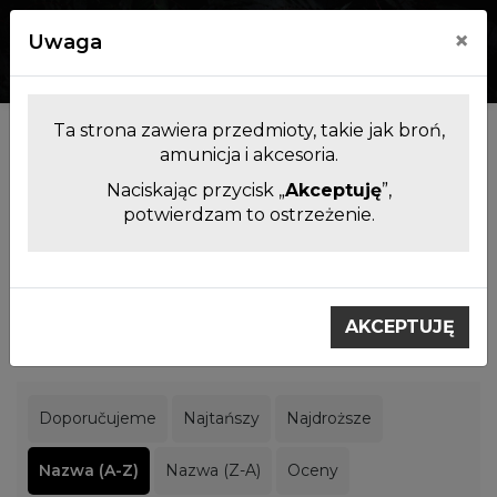
×
Uwaga
0
0
Ta strona zawiera przedmioty, takie jak broń,
Producenci
amunicja i akcesoria.
Naciskając przycisk „
Akceptuję
”,
potwierdzam to ostrzeżenie.
Filtrowanie produktów
Výrobci
ASE UTRA
AKCEPTUJĘ
ASE UTRA
Doporučujeme
Najtańszy
Najdroższe
Nazwa (A-Z)
Nazwa (Z-A)
Oceny