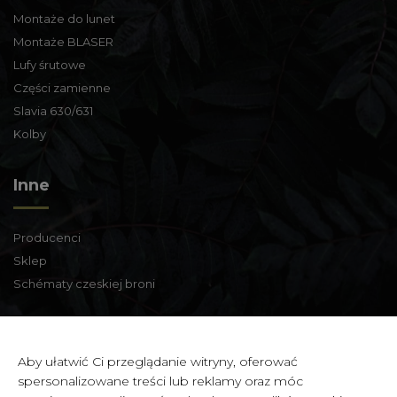
Montaże do lunet
Montaże BLASER
Lufy śrutowe
Części zamienne
Slavia 630/631
Kolby
Inne
Producenci
Sklep
Schématy czeskiej broni
Informacje kontaktowe
Aby ułatwić Ci przeglądanie witryny, oferować
spersonalizowane treści lub reklamy oraz móc
Zbraně a střelivo Karviná