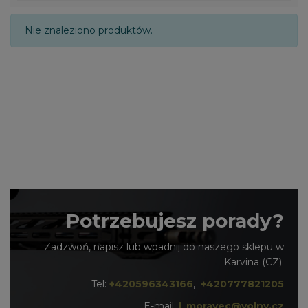
Nie znaleziono produktów.
Potrzebujesz porady?
Zadzwoń, napisz lub wpadnij do naszego sklepu w
Karvina (CZ).
Tel:
+420596343166
,
+420777821205
E-mail:
l_moravec@volny.cz