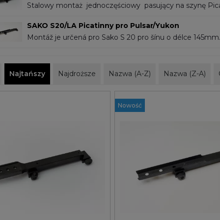
Stalowy montaż jednoczęściowy pasujący na szynę Pic
145mm . Wózek zaciskany na śruby motylkowe, umożliwi
SAKO S20/LA Picatinny pro Pulsar/Yukon
Montáž je určená pro Sako S 20 pro šínu o délce 145mm. Pro modely: Trail XP Tra
XQ Apex XD..
Najtańszy
Najdroższe
Nazwa (A-Z)
Nazwa (Z-A)
Nowość