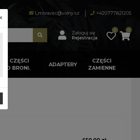
l_moravec@volny.cz
+420777821205
×
0
0
Zaloguj się
Rejestracja
A I CZĘŚCI
CZĘŚCI
ADAPTERY
 DO BRONI.
ZAMIENNE