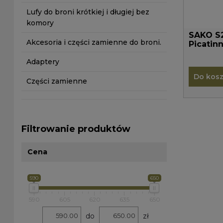
Lufy do broni krótkiej i długiej bez
komory
SAKO S
Akcesoria i części zamienne do broni.
Picatin
Adaptery
Do kos
Części zamienne
Filtrowanie produktów
Cena
590
650
590
605
620
635
650
do
zł