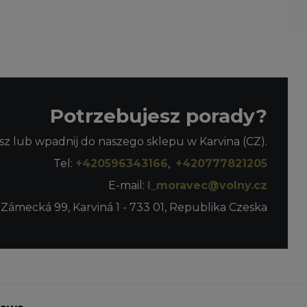
Potrzebujesz porady?
z lub wpadnij do naszego sklepu w Karvina (CZ).
Tel:
+420596343166
,
+420777821205
E-mail:
l_moravec@volny.cz
 Zámecká 99, Karviná 1 - 733 01, Republika Czeska