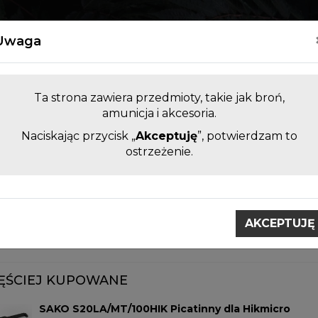
Kontakt
Uwaga
Ta strona zawiera przedmioty, takie jak broń,
amunicja i akcesoria.
Naciskając przycisk „
Akceptuję
”, potwierdzam to
LUFY DO BRONI KRÓTKIEJ I
AKCESORI
ostrzeżenie.
DŁUGIEJ BEZ KOMORY
ZAMIENNE
ntaże do lunet
Montaże SAKO S 20
AKCEPTUJĘ
e SAKO S 20
ĘŚCIEJ KUPOWANE
SAKO S20LA/MT/100HIK Picatinny dla Hikmicro