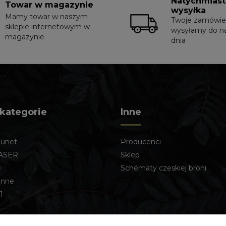
Natychmias
Towar w magazynie
wysyłka
Mamy towar w naszym
Twoje zamówie
sklepie internetowym w
wysyłamy do n
magazynie
dnia
 kategorie
Inne
lunet
Producenci
ASER
Sklep
e
Schématy czeskiej broni
enne
1