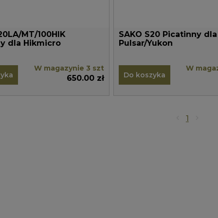
20LA/MT/100HIK
SAKO S20 Picatinny dla
ny dla Hikmicro
Pulsar/Yukon
W magazynie 3 szt
W magaz
zyka
Do koszyka
650.00 zł
1