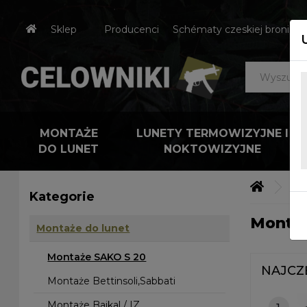
Sklep
Producenci
Schématy czeskiej broni
MONTAŻE
LUNETY TERMOWIZYJNE I
DO LUNET
NOKTOWIZYJNE
Mo
Kategorie
Montaż
Montaże do lunet
Montaże SAKO S 20
NAJCZ
Montaże Bettinsoli,Sabbati
Montaże Baikal / IZ
1.