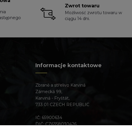
towa
Zwrot towaru
nia
Możliwość zwrotu towaru w
astępnego
ciągu 14 dni.
Informacje kontaktowe
Zbraně a střelivo Karviná
Zámecká 99,
Karviná - Fryštát,
733 01 CZECH REPUBLIC
IČ: 65900634
DIČ: CZ6358030426