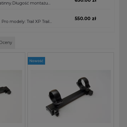
650.00 zł
atinny.Długość montażu
a to szybkie i..
550.00 zł
il
Oceny
Nowość