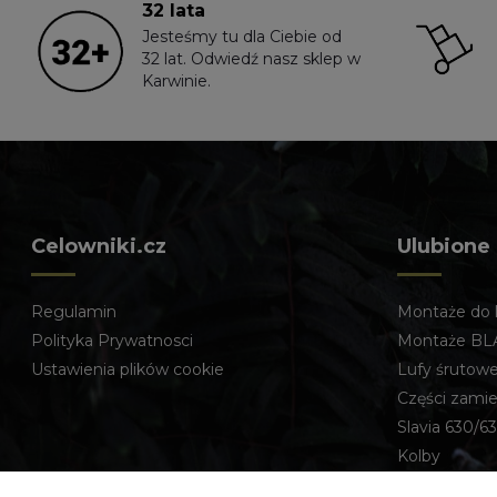
32 lata
Jesteśmy tu dla Ciebie od
32 lat. Odwiedź nasz sklep w
Karwinie.
Celowniki.cz
Ulubione
Regulamin
Montaże do 
Polityka Prywatnosci
Montaże BL
Ustawienia plików cookie
Lufy śrutow
Części zami
Slavia 630/63
Kolby