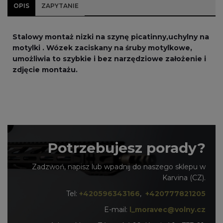
OPIS
ZAPYTANIE
Stalowy montaż nizki na
szynę picatinny,
uchylny na
motylki . Wózek zaciskany na śruby motylkowe,
umożliwia to szybkie i bez narzędziowe założenie i
zdjęcie montażu.
Potrzebujesz porady?
Zadzwoń, napisz lub wpadnij do naszego sklepu w
Karvina (CZ).
Tel:
+420596343166
,
+420777821205
E-mail:
l_moravec@volny.cz