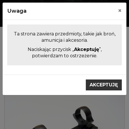
×
Uwaga
0
0
Ta strona zawiera przedmioty, takie jak broń,
Kategorie
amunicja i akcesoria.
Naciskając przycisk „
Akceptuję
”,
Montaże
Montaże na
SAKO S20
potwierdzam to ostrzeżenie.
do
szynę
LA/MT Picatinny
lunet
picatinny/weaver
obejmy
AKCEPTUJĘ
Nowość