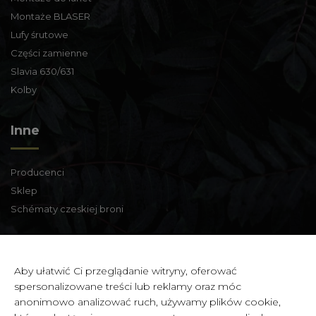
Montaże BLASER
Lufy śrutowe
Części zamienne
Slavia 630/631
Kolby
Inne
Producenci
Sklep
Schématy czeskiej broni
Informacje kontaktowe
Aby ułatwić Ci przeglądanie witryny, oferować
spersonalizowane treści lub reklamy oraz móc
Zbraně a střelivo Karviná
anonimowo analizować ruch, używamy plików cookie,
Zámecká 99,