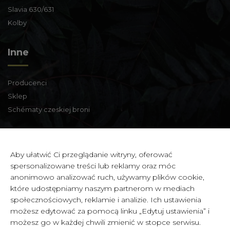
Slavia 630/631
Kolby
Inne
Producenci
Sklep
Schématy czeskiej broni
Informacje kontaktowe
Aby ułatwić Ci przeglądanie witryny, oferować
spersonalizowane treści lub reklamy oraz móc
Zbraně a střelivo Karviná
anonimowo analizować ruch, używamy plików cookie,
Zámecká 99,
które udostępniamy naszym partnerom w mediach
Karviná - Fryštát,
społecznościowych, reklamie i analizie. Ich ustawienia
733 01 CZECH REPUBLIC
możesz edytować za pomocą linku „Edytuj ustawienia” i
możesz go w każdej chwili zmienić w stopce serwisu.