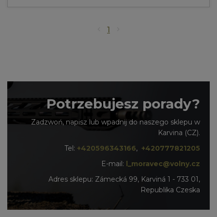
1
Potrzebujesz porady?
Zadzwoń, napisz lub wpadnij do naszego sklepu w
Karvina (CZ).
Tel:
+420596343166
,
+420777821205
E-mail:
l_moravec@volny.cz
Adres sklepu: Zámecká 99, Karviná 1 - 733 01,
Republika Czeska