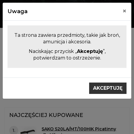
×
Uwaga
0
0
Ta strona zawiera przedmioty, takie jak broń,
Kategorie
amunicja i akcesoria.
Naciskając przycisk „
Akceptuję
”,
potwierdzam to ostrzeżenie.
Filtrowanie produktów
Montaże do lunet
Montaże SAKO S 20
AKCEPTUJĘ
Montaże SAKO S 20
NAJCZĘŚCIEJ KUPOWANE
SAKO S20LA/MT/100HIK Picatinny
1.