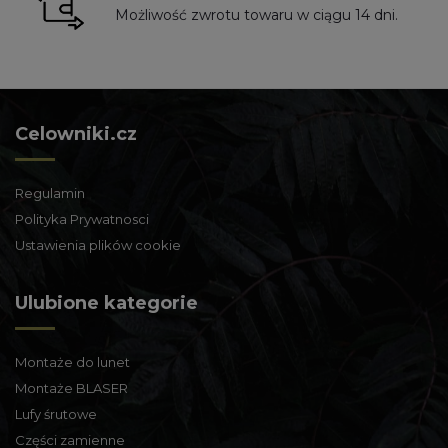
Możliwość zwrotu towaru w ciągu 14 dni.
Celowniki.cz
Regulamin
Polityka Prywatnosci
Ustawienia plików cookie
Ulubione kategorie
Montaże do lunet
Montaże BLASER
Lufy śrutowe
Części zamienne