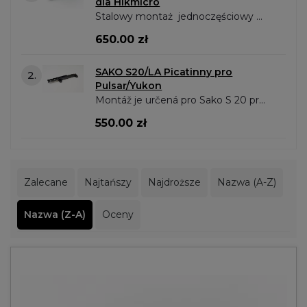
dla Hikmicro
Stalowy montaż jednoczęściowy
pasujący na szynę Picatinny.Długość
650.00 zł
montażu 145mm . Wózek zaciskany
na śruby motylkowe, umożliwia to
SAKO S20/LA Picatinny pro
2.
szybkie i..
Pulsar/Yukon
Montáž je určená pro Sako S 20 pro
šínu o délce 145mm. Pro modely:
550.00 zł
Trail XP Trail XQ Apex XD..
Zalecane
Najtańszy
Najdroższe
Nazwa (A-Z)
Nazwa (Z-A)
Oceny