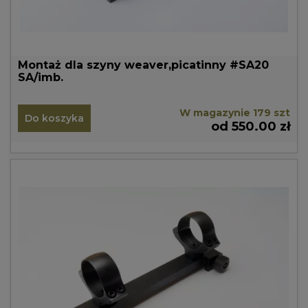
Montaż dla szyny weaver,picatinny #SA20
SA/imb.
W magazynie 179 szt
Do koszyka
od 550.00 zł