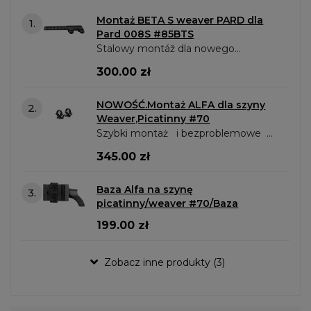
Montaż BETA S weaver PARD dla
1.
Pard 008S #85BTS
Stalowy montáž dla nowego
modelu celownika Pard 008S.
300.00 zł
Stalowy montaż. uchylny na motylki
pasujący na szynę picatinny /
NOWOŚĆ.Montaż ALFA dla szyny
2.
weaver..
Weaver,Picatinny #70
Szybki montaż i bezproblemowe
zdejmowanie.
345.00 zł
Baza Alfa na szynę
3.
picatinny/weaver #70/Baza
199.00 zł
Zobacz inne produkty (3)