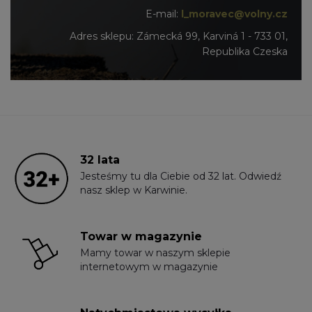
E-mail:
l_moravec@volny.cz
Adres sklepu: Zámecká 99, Karviná 1 - 733 01,
Republika Czeska
32 lata
Jesteśmy tu dla Ciebie od 32 lat. Odwiedź
nasz sklep w Karwinie.
Towar w magazynie
Mamy towar w naszym sklepie
internetowym w magazynie