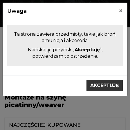
×
Uwaga
0
0
Ta strona zawiera przedmioty, takie jak broń,
Kategorie
amunicja i akcesoria.
Naciskając przycisk „
Akceptuję
”,
potwierdzam to ostrzeżenie.
Filtrowanie produktów
Montaże do
Montaże na szynę
lunet
picatinny/weaver
AKCEPTUJĘ
Montaże na szynę
picatinny/weaver
NAJCZĘŚCIEJ KUPOWANE