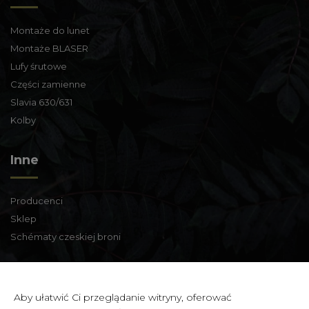
Montaże do lunet
Montaże BLASER
Lufy śrutowe
Części zamienne
Slavia 630/631
Kolby
Inne
Producenci
Sklep
Schématy czeskiej broni
Informacje kontaktowe
Aby ułatwić Ci przeglądanie witryny, oferować