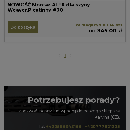
NOWOŚĆ.Montaż ALFA dla szyny
Weaver,Picatinny #70
W magazynie 104 szt
Do koszyka
od 345.00 zł
1
Potrzebujesz porady?
Zadzwoń, napisz lub wpadnij do naszego sklepu w
Karvina (CZ).
Tel:
+420596343166
,
+420777821205