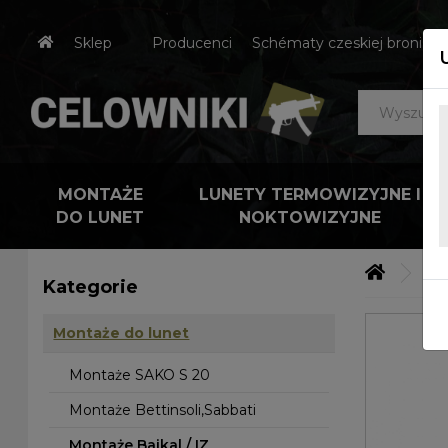
Sklep
Producenci
Schématy czeskiej broni
MONTAŻE
LUNETY TERMOWIZYJNE I
DO LUNET
NOKTOWIZYJNE
Mo
Kategorie
Montaże do lunet
Montaże SAKO S 20
Montaże Bettinsoli,Sabbati
Montaże Baikal / IZ