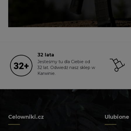
32 lata
Jesteśmy tu dla Ciebie od
32 lat. Odwiedź nasz sklep w
Karwinie.
Celowniki.cz
Ulubione