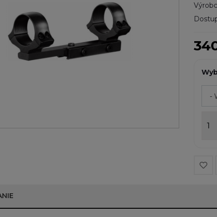
Výrobc
Dostup
340
Wyb
ANIE