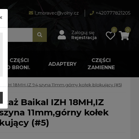
l_moravec@volny.cz
+420777821205
×
0
0
Zaloguj się
Rejestracja
A I CZĘŚCI
CZĘŚCI
ADAPTERY
 DO BRONI.
ZAMIENNE
l IZH 18MH,IZ 94,szyna 11mm,górny kołek blokujący (#5)
szyna 11mm,górny kołek
kujący (#5)