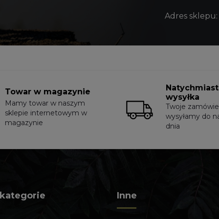
Adres sklepu:
Natychmias
Towar w magazynie
wysyłka
Mamy towar w naszym
Twoje zamówie
sklepie internetowym w
wysyłamy do n
magazynie
dnia
 kategorie
Inne