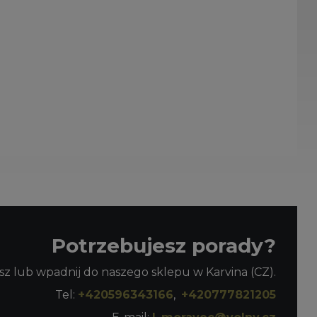
Potrzebujesz porady?
z lub wpadnij do naszego sklepu w Karvina (CZ).
Tel:
+420596343166
,
+420777821205