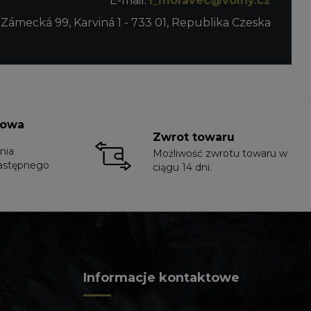
E-mail:
l_moravec@volny.cz
 Zámecká 99, Karviná 1 - 733 01, Republika Czeska
towa
Zwrot towaru
nia
Możliwość zwrotu towaru w
astępnego
ciągu 14 dni.
Informacje kontaktowe