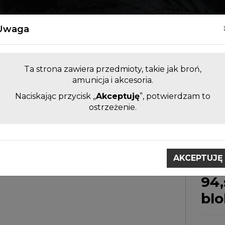
Kontakt
Uwaga
Ta strona zawiera przedmioty, takie jak broń,
amunicja i akcesoria.
Naciskając przycisk „
Akceptuję
”, potwierdzam to
LUFY DO BRONI KRÓTKIEJ I
AKCESORI
ostrzeżenie.
DŁUGIEJ BEZ KOMORY
ZAMIENNE
ntaże do lunet
Montaże stalowe KOZAP
Montaż Baika
AKCEPTUJĘ
Montaż Baikal IZH 18MH,IZ
94,
blo