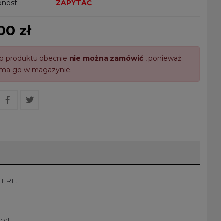
nost:
ZAPYTAĆ
00 zł
o produktu obecnie
nie można zamówić
, ponieważ
 ma go w magazynie.
 LRF.
ortu.