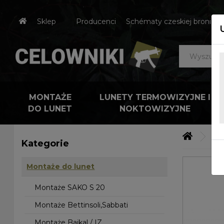
Sklep
Producenci
Schématy czeskiej broni
MONTAŻE
LUNETY TERMOWIZYJNE I
DO LUNET
NOKTOWIZYJNE
Mo
Kategorie
Montaże do lunet
Montaże SAKO S 20
Montaże Bettinsoli,Sabbati
Montaże Baikal / IZ