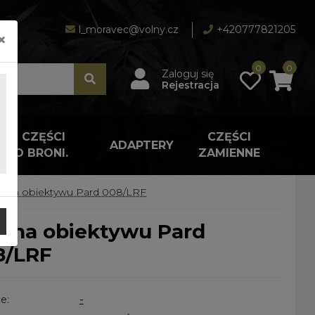
l_moravec@volny.cz
+420777821205
×
0
0
Zaloguj się
Rejestracja
A I CZĘŚCI
CZĘŚCI
ADAPTERY
 DO BRONI.
ZAMIENNE
łona obiektywu Pard 008/LRF
8/LRF
e:
-