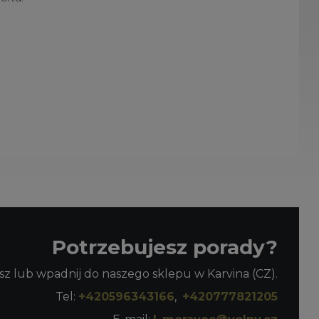
Potrzebujesz porady?
z lub wpadnij do naszego sklepu w Karvina (CZ).
Tel:
+420596343166
,
+420777821205