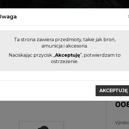
Kontakt
Uwaga
Ta strona zawiera przedmioty, takie jak broń,
amunicja i akcesoria.
Naciskając przycisk „
Akceptuję
”, potwierdzam to
LUFY DO BRONI KRÓTKIEJ I
AKCESORI
ostrzeżenie.
DŁUGIEJ BEZ KOMORY
ZAMIENNE
ntaże do lunet
Montaże stalowe i akcesoria PARD
Os
AKCEPTUJĘ
Osłona obiektywu Pard
00
Výrobc