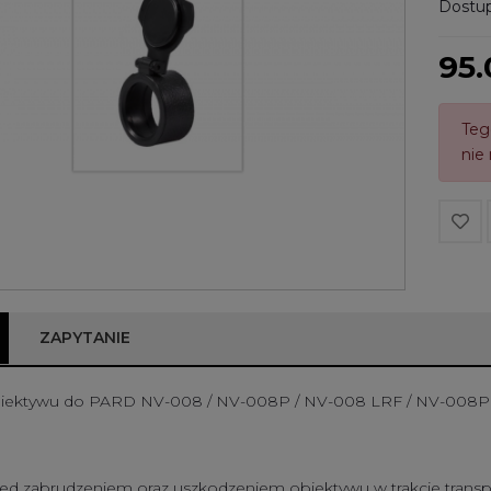
Dostup
95.
Teg
nie
ZAPYTANIE
iektywu do PARD NV-008 / NV-008P / NV-008 LRF / NV-008P
zed zabrudzeniem oraz uszkodzeniem obiektywu w trakcie transp