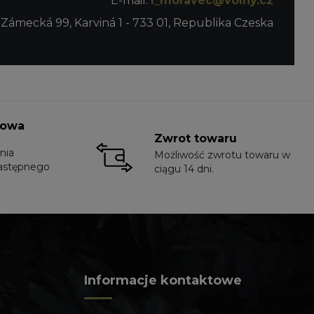
E-mail:
l_moravec@volny.cz
 Zámecká 99, Karviná 1 - 733 01, Republika Czeska
towa
Zwrot towaru
nia
Możliwość zwrotu towaru w
astępnego
ciągu 14 dni.
Informacje kontaktowe