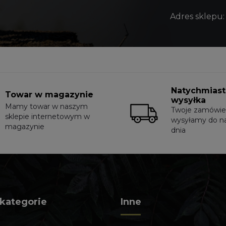
Adres sklepu:
Natychmias
Towar w magazynie
wysyłka
Mamy towar w naszym
Twoje zamówie
sklepie internetowym w
wysyłamy do n
magazynie
dnia
 kategorie
Inne