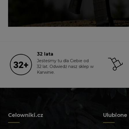
32 lata
Jesteśmy tu dla Ciebie od
32 lat. Odwiedź nasz sklep w
Karwinie.
Celowniki.cz
Ulubione