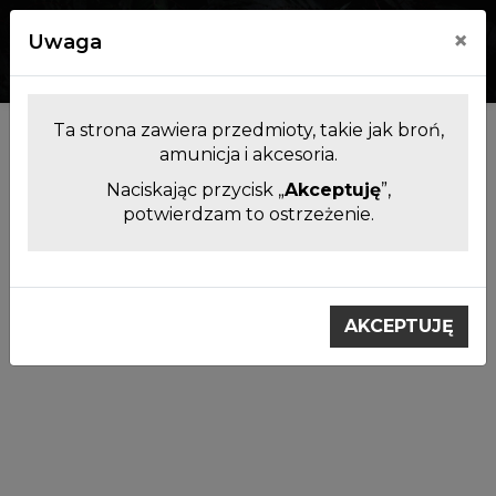
×
Uwaga
0
0
Ta strona zawiera przedmioty, takie jak broń,
Kategorie
amunicja i akcesoria.
Naciskając przycisk „
Akceptuję
”,
potwierdzam to ostrzeżenie.
Bohužel, tento produkt nebyl v nabídce nalezen.
AKCEPTUJĘ