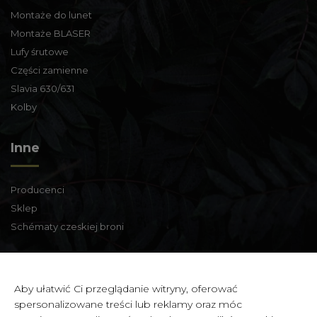
Montaże do lunet
Montaże BLASER
Lufy śrutowe
Części zamienne
Slavia 630/631
Kolby
Inne
Producenci
Sklep
Schématy czeskiej broni
Informacje kontaktowe
Aby ułatwić Ci przeglądanie witryny, oferować
spersonalizowane treści lub reklamy oraz móc
Zbraně a střelivo Karviná