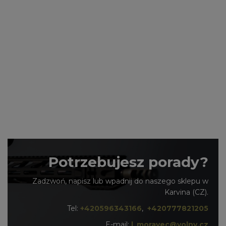
Potrzebujesz porady?
Zadzwoń, napisz lub wpadnij do naszego sklepu w
Karvina (CZ).
Tel:
+420596343166
,
+420777821205
E-mail:
l_moravec@volny.cz