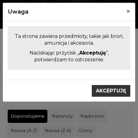
×
Uwaga
0
0
Ta strona zawiera przedmioty, takie jak broń,
Producenci
amunicja i akcesoria.
Naciskając przycisk „
Akceptuję
”,
potwierdzam to ostrzeżenie.
Filtrowanie produktów
Výrobci
Hikvision
AKCEPTUJĘ
Hikvision
Doporučujeme
Najtańszy
Najdroższe
Nazwa (A-Z)
Nazwa (Z-A)
Oceny