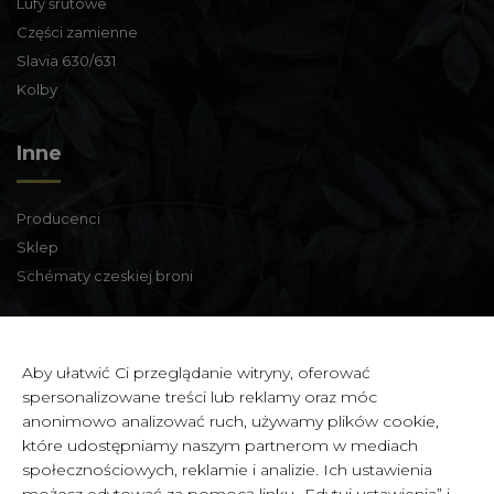
Lufy śrutowe
Części zamienne
Slavia 630/631
Kolby
Inne
Producenci
Sklep
Schématy czeskiej broni
Informacje kontaktowe
Aby ułatwić Ci przeglądanie witryny, oferować
spersonalizowane treści lub reklamy oraz móc
Zbraně a střelivo Karviná
anonimowo analizować ruch, używamy plików cookie,
Zámecká 99,
które udostępniamy naszym partnerom w mediach
Karviná - Fryštát,
społecznościowych, reklamie i analizie. Ich ustawienia
733 01 CZECH REPUBLIC