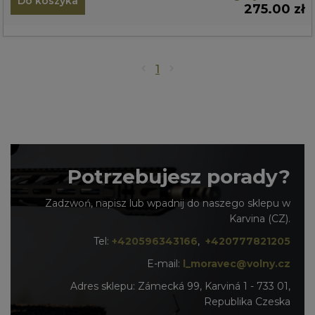
Do koszyka
275.00 zł
1
Potrzebujesz porady?
Zadzwoń, napisz lub wpadnij do naszego sklepu w
Karvina (CZ).
Tel:
+420596343166
,
+420777821205
E-mail:
l_moravec@volny.cz
Adres sklepu: Zámecká 99, Karviná 1 - 733 01,
Republika Czeska